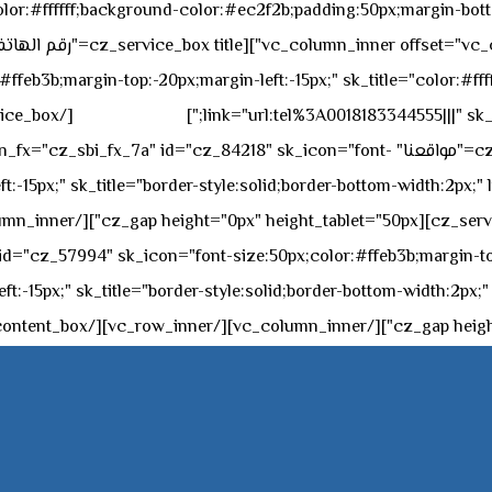
sk_overall="color:#ffffff;background-color:#ec2f2b;padding:50px;margi
feb3b;margin-top:-20px;margin-left:-15px;" sk_title="color:#ffff
٥٥ ٤٤ ٣٣ ٢٢ ٩٧١+
link="url:tel%3A0018183344555|||" sk_
offset="vc_col-md-4"][cz_service_box title="مواقعنا" ="cz_84218" sk_icon="font
t:-15px;" sk_title="border-style:solid;border-bottom-width:2px;"
c="ساعات العمل" " sk_icon="font-size:50px;color:#ffeb3b;margin-top:-20px;margin