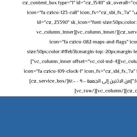
[vc_row][vc_column][cz_content_box type="1" id="cz_15411" 
50px rgba(236,47,43,0.3);"][vc_row_inner][vc_column_inner offset="vc_col-md-4"][cz_service_box title="رقم الهاتف" icon="fa czico-123-call" icon_fx="cz_sbi_fx_7a"
id="cz_23390" sk_icon="font-size:50px;color:#f
[/cz_service_box][/vc_column_inner][vc_column_inner
icon="fa czico-082-maps-and-flags" icon_fx="cz_sbi_fx_7a" id-
size:50px;color:#ffeb3b;margin-top:-20px;margin-lef
left:0px;"]جادة الشيخ محمد بن راشد – دبي[/cz_service_box][cz_gap height="0px" height_tablet="50px"][/vc_column_inner][vc_column_inner offset="vc_col-md-4"]
icon="fa czico-109-clock-1" icon_fx="cz_sbi_fx_7a" id="cz_57994-
left:-15px;" sk_title="border-style:solid;border-bottom-width:2px;" sk_icon_mobile="margin-right:0px;margin-left:0px;"]من الاثنين إلى الجمعة ٩:٠٠ - ١٧:٠٠[/cz_service_box]