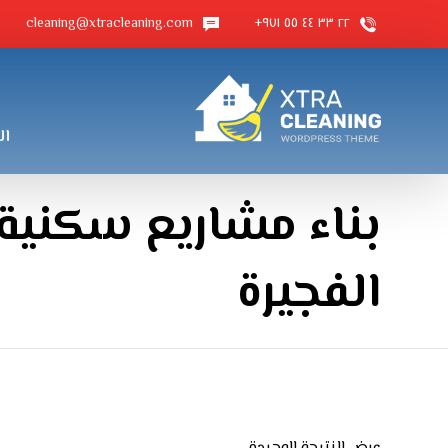
cleaning@xtracleaning.com
٢٢ ٣٣ ٤٤ ٥٥ ٩٧١+
ال
بناء مشاريع سكنية
الفجيرة