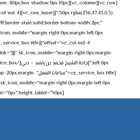
n-bottom:-80px;box-shadow:0px 10px
ff;border-style:solid;border-bottom-width:2px;"
icon_mobile="margin-right:0px;margin-left:0px;"]
 link="|||" sk_icon_mobile="margin-right:0px;margin-
[z_service_box title
[cz_gap height="0px" height_tablet="50px"][/vc_column_inner][/vc_row_inner][/cz_content_box][/vc_column][/vc_row]