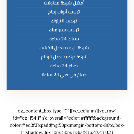
أفضل شركة مقاولات
تركيب أبواب زجاج
تركيب انترلوك
تركيب سيرامبك
سباك 24 ساعة
شركة تركيب بديل الخشب
شركة تركيب بديل الرخام
صباغ 24 ساعة
صباغ في دبي 24 ساعة
[vc_row][vc_column][cz_content_box type="1"
id="cz_15411" sk_overall="color:#ffffff;background-
color:#ec2f2b;padding:50px;margin-bottom:-80px;box-
shadow:0px 10px 50px rgba(236,47,43,0.3);"]