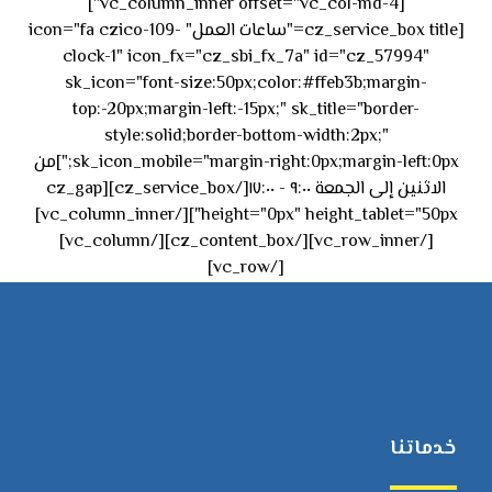
[vc_column_inner offset="vc_col-md-4"]
[cz_service_box title="ساعات العمل" icon="fa czico-109-
clock-1" icon_fx="cz_sbi_fx_7a" id="cz_57994"
sk_icon="font-size:50px;color:#ffeb3b;margin-
top:-20px;margin-left:-15px;" sk_title="border-
style:solid;border-bottom-width:2px;"
sk_icon_mobile="margin-right:0px;margin-left:0px;"]من
الاثنين إلى الجمعة ٩:٠٠ - ١٧:٠٠[/cz_service_box][cz_gap
height="0px" height_tablet="50px"][/vc_column_inner]
[/vc_row_inner][/cz_content_box][/vc_column]
[/vc_row]
خدماتنا