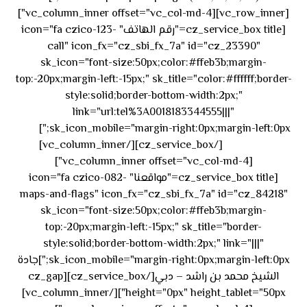
[vc_row_inner][vc_column_inner offset="vc_col-md-4"]
[cz_service_box title="رقم الهاتف" icon="fa czico-123-
call" icon_fx="cz_sbi_fx_7a" id="cz_23390"
sk_icon="font-size:50px;color:#ffeb3b;margin-
top:-20px;margin-left:-15px;" sk_title="color:#ffffff;border-
style:solid;border-bottom-width:2px;"
link="url:tel%3A0018183344555|||"
٥٥ ٤٤
sk_icon_mobile="margin-right:0px;margin-left:0px;"]
[/cz_service_box][/vc_column_inner]
٣٣ ٢٢ ٩٧١+
[vc_column_inner offset="vc_col-md-4"]
[cz_service_box title="مواقعنا" icon="fa czico-082-
maps-and-flags" icon_fx="cz_sbi_fx_7a" id="cz_84218"
sk_icon="font-size:50px;color:#ffeb3b;margin-
top:-20px;margin-left:-15px;" sk_title="border-
style:solid;border-bottom-width:2px;" link="|||"
sk_icon_mobile="margin-right:0px;margin-left:0px;"]جادة
الشيخ محمد بن راشد – دبي[/cz_service_box][cz_gap
height="0px" height_tablet="50px"][/vc_column_inner]