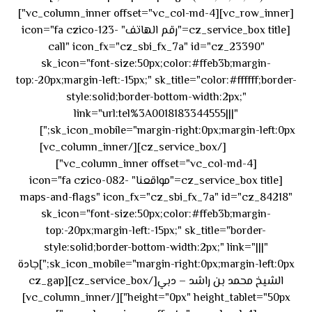
[vc_row_inner][vc_column_inner offset="vc_col-md-4"]
[cz_service_box title="رقم الهاتف" icon="fa czico-123-
call" icon_fx="cz_sbi_fx_7a" id="cz_23390"
sk_icon="font-size:50px;color:#ffeb3b;margin-
top:-20px;margin-left:-15px;" sk_title="color:#ffffff;border-
style:solid;border-bottom-width:2px;"
link="url:tel%3A0018183344555|||"
٥٥ ٤٤
sk_icon_mobile="margin-right:0px;margin-left:0px;"]
[/cz_service_box][/vc_column_inner]
٣٣ ٢٢ ٩٧١+
[vc_column_inner offset="vc_col-md-4"]
[cz_service_box title="مواقعنا" icon="fa czico-082-
maps-and-flags" icon_fx="cz_sbi_fx_7a" id="cz_84218"
sk_icon="font-size:50px;color:#ffeb3b;margin-
top:-20px;margin-left:-15px;" sk_title="border-
style:solid;border-bottom-width:2px;" link="|||"
sk_icon_mobile="margin-right:0px;margin-left:0px;"]جادة
الشيخ محمد بن راشد – دبي[/cz_service_box][cz_gap
height="0px" height_tablet="50px"][/vc_column_inner]