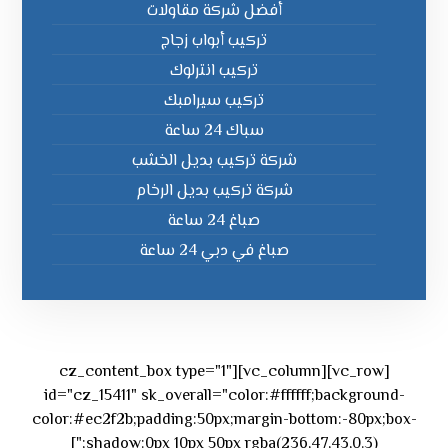
أفضل شركة مقاولات
تركيب أبواب زجاج
تركيب انترلوك
تركيب سيرامبك
سباك 24 ساعة
شركة تركيب بديل الخشب
شركة تركيب بديل الرخام
صباغ 24 ساعة
صباغ في دبي 24 ساعة
[vc_row][vc_column][cz_content_box type="1"
id="cz_15411" sk_overall="color:#ffffff;background-
color:#ec2f2b;padding:50px;margin-bottom:-80px;box-
shadow:0px 10px 50px rgba(236,47,43,0.3);"]