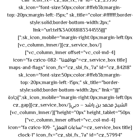
call" icon_fx="cz_sbi_fx_7a" id="cz_23390"
sk_icon="font-size:50px;color:#ffeb3b;margin-
top:-20px;margin-left:-15px;" sk_title="color:#ffffff;border-
style:solid;border-bottom-width:2px;"
link="url:tel%3A0018183344555|||"
٥٥ ٤٤
sk_icon_mobile="margin-right:0px;margin-left:0px;"]
[/cz_service_box][/vc_column_inner]
٣٣ ٢٢ ٩٧١+
[vc_column_inner offset="vc_col-md-4"]
[cz_service_box title="مواقعنا" icon="fa czico-082-
maps-and-flags" icon_fx="cz_sbi_fx_7a" id="cz_84218"
sk_icon="font-size:50px;color:#ffeb3b;margin-
top:-20px;margin-left:-15px;" sk_title="border-
style:solid;border-bottom-width:2px;" link="|||"
sk_icon_mobile="margin-right:0px;margin-left:0px;"]جادة
الشيخ محمد بن راشد – دبي[/cz_service_box][cz_gap
height="0px" height_tablet="50px"][/vc_column_inner]
[vc_column_inner offset="vc_col-md-4"]
[cz_service_box title="ساعات العمل" icon="fa czico-109-
clock-1" icon_fx="cz_sbi_fx_7a" id="cz_57994"