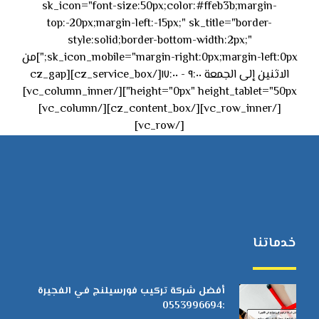
sk_icon="font-size:50px;color:#ffeb3b;margin-
top:-20px;margin-left:-15px;" sk_title="border-
style:solid;border-bottom-width:2px;"
sk_icon_mobile="margin-right:0px;margin-left:0px;"]من
الاثنين إلى الجمعة ٩:٠٠ - ١٧:٠٠[/cz_service_box][cz_gap
height="0px" height_tablet="50px"][/vc_column_inner]
[/vc_row_inner][/cz_content_box][/vc_column]
[/vc_row]
خدماتنا
أفضل شركة تركيب فورسيلنج في الفجيرة
:0553996694