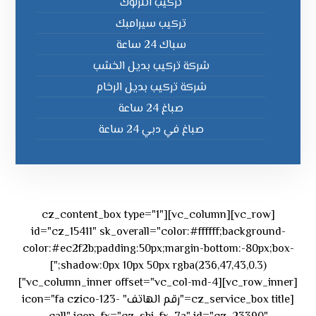
تركيب انترلوك
تركيب سيرامبك
سباك 24 ساعة
شركة تركيب بديل الخشب
شركة تركيب بديل الرخام
صباغ 24 ساعة
صباغ في دبي 24 ساعة
[vc_row][vc_column][cz_content_box type="1"
id="cz_15411" sk_overall="color:#ffffff;background-
color:#ec2f2b;padding:50px;margin-bottom:-80px;box-
shadow:0px 10px 50px rgba(236,47,43,0.3);"]
[vc_row_inner][vc_column_inner offset="vc_col-md-4"]
[cz_service_box title="رقم الهاتف" icon="fa czico-123-