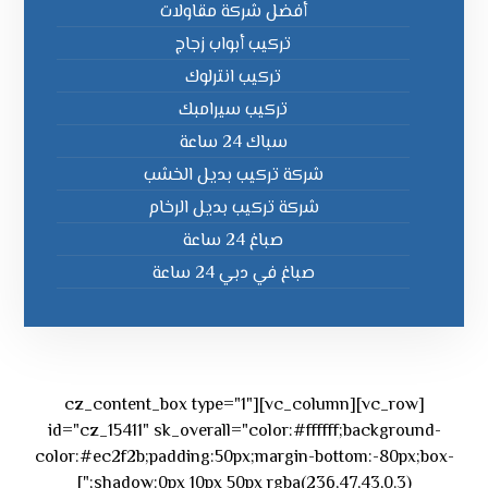
أفضل شركة مقاولات
تركيب أبواب زجاج
تركيب انترلوك
تركيب سيرامبك
سباك 24 ساعة
شركة تركيب بديل الخشب
شركة تركيب بديل الرخام
صباغ 24 ساعة
صباغ في دبي 24 ساعة
[vc_row][vc_column][cz_content_box type="1"
id="cz_15411" sk_overall="color:#ffffff;background-
color:#ec2f2b;padding:50px;margin-bottom:-80px;box-
shadow:0px 10px 50px rgba(236,47,43,0.3);"]