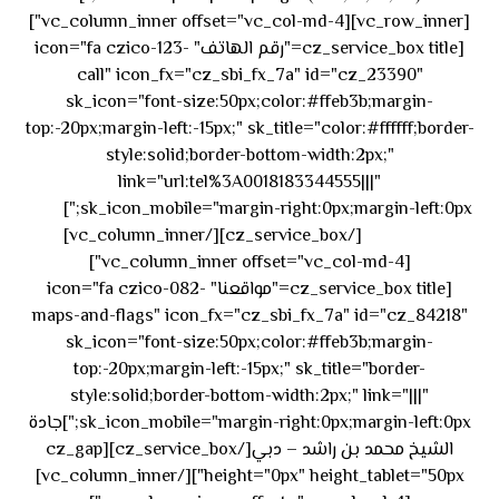
[vc_row_inner][vc_column_inner offset="vc_col-md-4"]
[cz_service_box title="رقم الهاتف" icon="fa czico-123-
call" icon_fx="cz_sbi_fx_7a" id="cz_23390"
sk_icon="font-size:50px;color:#ffeb3b;margin-
top:-20px;margin-left:-15px;" sk_title="color:#ffffff;border-
style:solid;border-bottom-width:2px;"
link="url:tel%3A0018183344555|||"
٥٥ ٤٤
sk_icon_mobile="margin-right:0px;margin-left:0px;"]
[/cz_service_box][/vc_column_inner]
٣٣ ٢٢ ٩٧١+
[vc_column_inner offset="vc_col-md-4"]
[cz_service_box title="مواقعنا" icon="fa czico-082-
maps-and-flags" icon_fx="cz_sbi_fx_7a" id="cz_84218"
sk_icon="font-size:50px;color:#ffeb3b;margin-
top:-20px;margin-left:-15px;" sk_title="border-
style:solid;border-bottom-width:2px;" link="|||"
sk_icon_mobile="margin-right:0px;margin-left:0px;"]جادة
الشيخ محمد بن راشد – دبي[/cz_service_box][cz_gap
height="0px" height_tablet="50px"][/vc_column_inner]