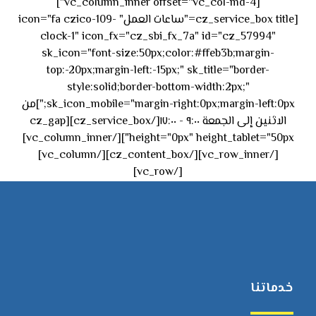
[vc_column_inner offset="vc_col-md-4"]
[cz_service_box title="ساعات العمل" icon="fa czico-109-
clock-1" icon_fx="cz_sbi_fx_7a" id="cz_57994"
sk_icon="font-size:50px;color:#ffeb3b;margin-
top:-20px;margin-left:-15px;" sk_title="border-
style:solid;border-bottom-width:2px;"
sk_icon_mobile="margin-right:0px;margin-left:0px;"]من
الاثنين إلى الجمعة ٩:٠٠ - ١٧:٠٠[/cz_service_box][cz_gap
height="0px" height_tablet="50px"][/vc_column_inner]
[/vc_row_inner][/cz_content_box][/vc_column]
[/vc_row]
خدماتنا