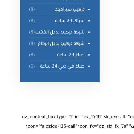
تركيب سيرامبك
(8)
سباك 24 ساعة
(8)
شركة تركيب بديل الخشب
(8)
شركة تركيب بديل الرخام
(8)
صباغ 24 ساعة
(8)
صباغ في دبي 24 ساعة
(0)
[vc_row][vc_column][cz_content_box type="1" id="cz_15411" 
50px rgba(236,47,43,0.3);"][vc_row_inner][vc_column_inner offset="vc_col-md-4"][cz_service_box title="رقم الهاتف" icon="fa czico-123-call" icon_fx="cz_sbi_fx_7a"