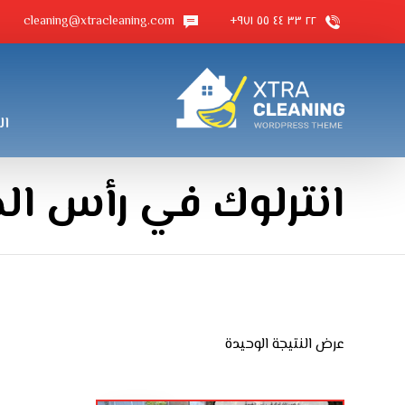
cleaning@xtracleaning.com
٢٢ ٣٣ ٤٤ ٥٥ ٩٧١+
ال
انترلوك في رأس ال
عرض النتيجة الوحيدة