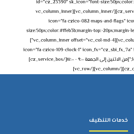
id="cz_23390" sk_icon="font-size:50px;color:#f
[/cz_service_box][/vc_column_inner][vc_column_inner
icon="fa czico-082-maps-and-flags" icon_fx="cz_sbi_fx_7a" id-
size:50px;color:#ffeb3b;margin-top:-20px;margin-lef
left:0px;"]جادة الشيخ محمد بن راشد – دبي[/cz_service_box][cz_gap height="0px" height_tablet="50px"][/vc_column_inner][vc_column_inner offset="vc_col-md-4"]
icon="fa czico-109-clock-1" icon_fx="cz_sbi_fx_7a" id="cz_57994-
left:-15px;" sk_title="border-style:solid;border-bottom-width:2px;" sk_icon_mobile="margin-right:0px;margin-left:0px;"]من الاثنين إلى الجمعة ٩:٠٠ - ١٧:٠٠[/cz_service_box]
خدمات التنظيف