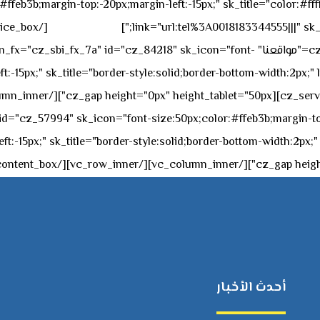
feb3b;margin-top:-20px;margin-left:-15px;" sk_title="color:#ffff
٥٥ ٤٤ ٣٣ ٢٢ ٩٧١+
link="url:tel%3A0018183344555|||" sk_
offset="vc_col-md-4"][cz_service_box title="مواقعنا" ="cz_84218" sk_icon="font
t:-15px;" sk_title="border-style:solid;border-bottom-width:2px;"
c="ساعات العمل" " sk_icon="font-size:50px;color:#ffeb3b;margin-top:-20px;margin
أحدث الأخبار