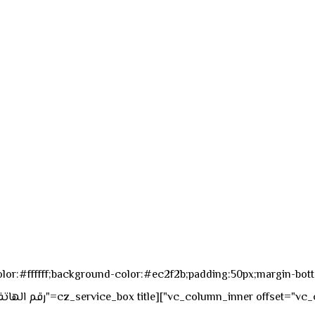
sk_overall="color:#ffffff;background-color:#ec2f2b;padding:50px;margi