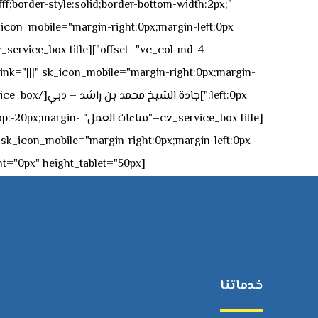
ff;border-style:solid;border-bottom-width:2px;"
icon_mobile="margin-right:0px;margin-left:0px;"]
 link="|||" sk_icon_mobile="margin-right:0px;margin-
[z_service_box title
[cz_gap height="0px" height_tablet="50px"][/vc_column_inner][/vc_row_inner][/cz_content_box][/vc_column][/vc_row]
خدماتنا