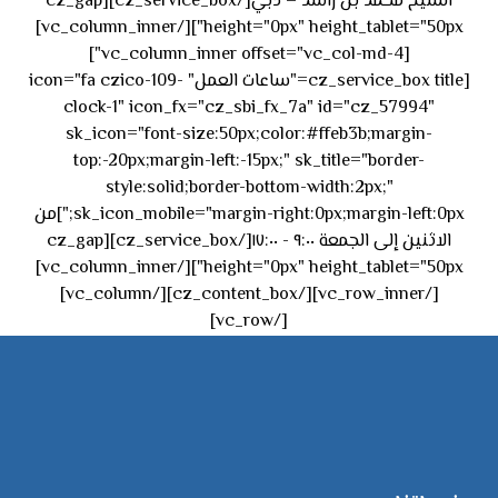
الشيخ محمد بن راشد – دبي[/cz_service_box][cz_gap
height="0px" height_tablet="50px"][/vc_column_inner]
[vc_column_inner offset="vc_col-md-4"]
[cz_service_box title="ساعات العمل" icon="fa czico-109-
clock-1" icon_fx="cz_sbi_fx_7a" id="cz_57994"
sk_icon="font-size:50px;color:#ffeb3b;margin-
top:-20px;margin-left:-15px;" sk_title="border-
style:solid;border-bottom-width:2px;"
sk_icon_mobile="margin-right:0px;margin-left:0px;"]من
الاثنين إلى الجمعة ٩:٠٠ - ١٧:٠٠[/cz_service_box][cz_gap
height="0px" height_tablet="50px"][/vc_column_inner]
[/vc_row_inner][/cz_content_box][/vc_column]
[/vc_row]