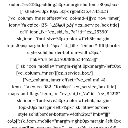
color:#ec2f2b;padding:50px;margin-bottom:-80px;box-
shadow:0px 10px 50px rgba(236,47,43,0.3);"]
[vc_row_inner][vc_column_inner offset="vc_col-md-4"]
[cz_service_box title="رقم الهاتف" icon="fa czico-123-
call" icon_fx="cz_sbi_fx_7a" id="cz_23390"
sk_icon="font-size:50px;color:#ffeb3b;margin-
top:-20px;margin-left:-15px;" sk_title="color:#ffffff;border-
style:solid;border-bottom-width:2px;"
link="url:tel%3A0018183344555|||"
٥٥ ٤٤
sk_icon_mobile="margin-right:0px;margin-left:0px;"]
[/cz_service_box][/vc_column_inner]
٣٣ ٢٢ ٩٧١+
[vc_column_inner offset="vc_col-md-4"]
[cz_service_box title="مواقعنا" icon="fa czico-082-
maps-and-flags" icon_fx="cz_sbi_fx_7a" id="cz_84218"
sk_icon="font-size:50px;color:#ffeb3b;margin-
top:-20px;margin-left:-15px;" sk_title="border-
style:solid;border-bottom-width:2px;" link="|||"
sk_icon_mobile="margin-right:0px;margin-left:0px;"]جادة