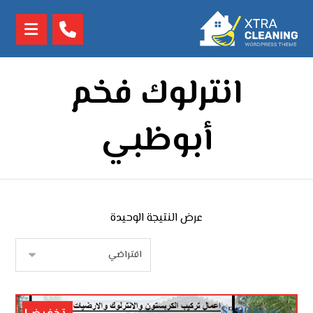
انترلوك فخم
أبوظبي
عرض النتيجة الوحيدة
$
5.00
$
10.00