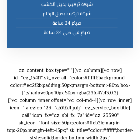
شركة تركيب بديل الخشب
شركة تركيب بديل الرخام
صباغ 24 ساعة
صباغ في دبي 24 ساعة
[vc_row][vc_column][cz_content_box type="1"
id="cz_15411" sk_overall="color:#ffffff;background-
color:#ec2f2b;padding:50px;margin-bottom:-80px;box-
shadow:0px 10px 50px rgba(236,47,43,0.3);"]
[vc_row_inner][vc_column_inner offset="vc_col-md-4"]
[cz_service_box title="رقم الهاتف" icon="fa czico-123-
call" icon_fx="cz_sbi_fx_7a" id="cz_23390"
sk_icon="font-size:50px;color:#ffeb3b;margin-
top:-20px;margin-left:-15px;" sk_title="color:#ffffff;border-
style:solid;border-bottom-width:2px;"