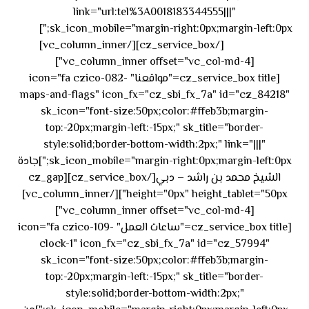
link="url:tel%3A0018183344555|||"
٥٥ ٤٤
sk_icon_mobile="margin-right:0px;margin-left:0px;"]
[/cz_service_box][/vc_column_inner]
٣٣ ٢٢ ٩٧١+
[vc_column_inner offset="vc_col-md-4"]
[cz_service_box title="مواقعنا" icon="fa czico-082-
maps-and-flags" icon_fx="cz_sbi_fx_7a" id="cz_84218"
sk_icon="font-size:50px;color:#ffeb3b;margin-
top:-20px;margin-left:-15px;" sk_title="border-
style:solid;border-bottom-width:2px;" link="|||"
sk_icon_mobile="margin-right:0px;margin-left:0px;"]جادة
الشيخ محمد بن راشد – دبي[/cz_service_box][cz_gap
height="0px" height_tablet="50px"][/vc_column_inner]
[vc_column_inner offset="vc_col-md-4"]
[cz_service_box title="ساعات العمل" icon="fa czico-109-
clock-1" icon_fx="cz_sbi_fx_7a" id="cz_57994"
sk_icon="font-size:50px;color:#ffeb3b;margin-
top:-20px;margin-left:-15px;" sk_title="border-
style:solid;border-bottom-width:2px;"