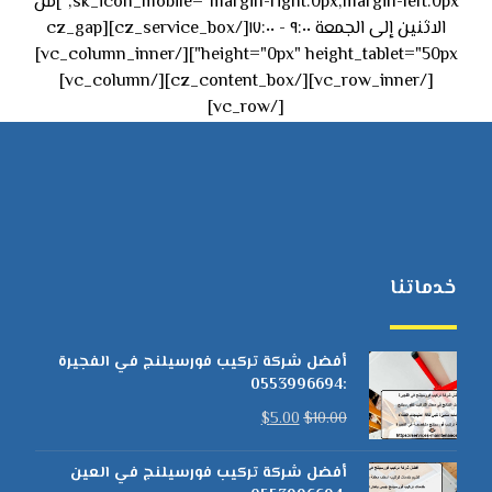
sk_icon_mobile="margin-right:0px;margin-left:0px;"]من
الاثنين إلى الجمعة ٩:٠٠ - ١٧:٠٠[/cz_service_box][cz_gap
height="0px" height_tablet="50px"][/vc_column_inner]
[/vc_row_inner][/cz_content_box][/vc_column]
[/vc_row]
خدماتنا
أفضل شركة تركيب فورسيلنج في الفجيرة
:0553996694
$
5.00
$
10.00
أفضل شركة تركيب فورسيلنج في العين