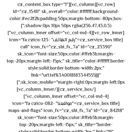
[vc_row][vc_column][cz_content_box type="1"
id="cz_15411" sk_overall="color:#ffffff;background-
color:#ec2f2b;padding:50px;margin-bottom:-80px;box-
shadow:0px 10px 50px rgba(236,47,43,0.3);"]
[vc_row_inner][vc_column_inner offset="vc_col-md-4"]
[cz_service_box title="رقم الهاتف" icon="fa czico-123-
call" icon_fx="cz_sbi_fx_7a" id="cz_23390"
sk_icon="font-size:50px;color:#ffeb3b;margin-
top:-20px;margin-left:-15px;" sk_title="color:#ffffff;border-
style:solid;border-bottom-width:2px;"
link="url:tel%3A0018183344555|||"
٥٥ ٤٤
sk_icon_mobile="margin-right:0px;margin-left:0px;"]
[/cz_service_box][/vc_column_inner]
٣٣ ٢٢ ٩٧١+
[vc_column_inner offset="vc_col-md-4"]
[cz_service_box title="مواقعنا" icon="fa czico-082-
maps-and-flags" icon_fx="cz_sbi_fx_7a" id="cz_84218"
sk_icon="font-size:50px;color:#ffeb3b;margin-
top:-20px;margin-left:-15px;" sk_title="border-