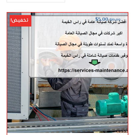
$
5.00
تخفيض!
$
10.00