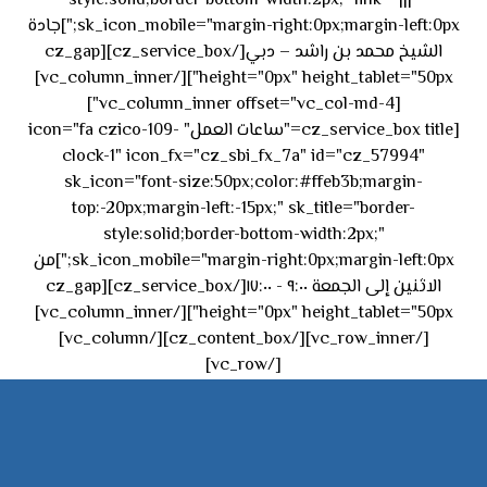
style:solid;border-bottom-width:2px;" link="|||"
sk_icon_mobile="margin-right:0px;margin-left:0px;"]جادة
الشيخ محمد بن راشد – دبي[/cz_service_box][cz_gap
height="0px" height_tablet="50px"][/vc_column_inner]
[vc_column_inner offset="vc_col-md-4"]
[cz_service_box title="ساعات العمل" icon="fa czico-109-
clock-1" icon_fx="cz_sbi_fx_7a" id="cz_57994"
sk_icon="font-size:50px;color:#ffeb3b;margin-
top:-20px;margin-left:-15px;" sk_title="border-
style:solid;border-bottom-width:2px;"
sk_icon_mobile="margin-right:0px;margin-left:0px;"]من
الاثنين إلى الجمعة ٩:٠٠ - ١٧:٠٠[/cz_service_box][cz_gap
height="0px" height_tablet="50px"][/vc_column_inner]
[/vc_row_inner][/cz_content_box][/vc_column]
[/vc_row]