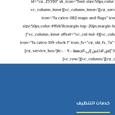
id="cz_23390" sk_icon="font-size:50px;color:#f
[/cz_service_box][/vc_column_inner][vc_column_inner
icon="fa czico-082-maps-and-flags" icon_fx="cz_sbi_fx_7a" id-
size:50px;color:#ffeb3b;margin-top:-20px;margin-lef
left:0px;"]جادة الشيخ محمد بن راشد – دبي[/cz_service_box][cz_gap height="0px" height_tablet="50px"][/vc_column_inner][vc_column_inner offset="vc_col-md-4"]
icon="fa czico-109-clock-1" icon_fx="cz_sbi_fx_7a" id="cz_57994-
left:-15px;" sk_title="border-style:solid;border-bottom-width:2px;" sk_icon_mobile="margin-right:0px;margin-left:0px;"]من الاثنين إلى الجمعة ٩:٠٠ - ١٧:٠٠[/cz_service_box]
خدمات التنظيف