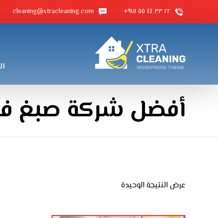
cleaning@xtracleaning.com
٢٢ ٣٣ ٤٤ ٥٥ ٩٧١+
ال
أفضل شركة صبغ ف
عرض النتيجة الوحيدة