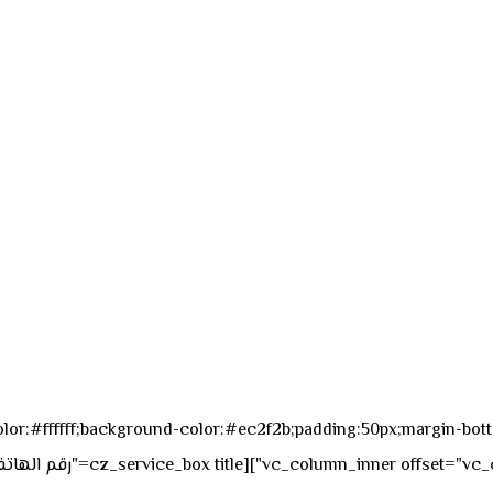
sk_overall="color:#ffffff;background-color:#ec2f2b;padding:50px;margi