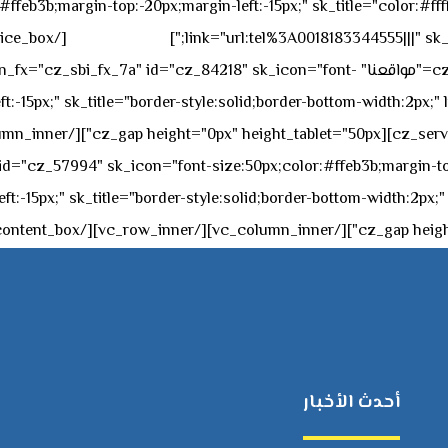
feb3b;margin-top:-20px;margin-left:-15px;" sk_title="color:#ffff
٥٥ ٤٤ ٣٣ ٢٢ ٩٧١+
link="url:tel%3A0018183344555|||" sk_
offset="vc_col-md-4"][cz_service_box title="مواقعنا" ="cz_84218" sk_icon="font
t:-15px;" sk_title="border-style:solid;border-bottom-width:2px;"
c="ساعات العمل" " sk_icon="font-size:50px;color:#ffeb3b;margin-top:-20px;margin
أحدث الأخبار