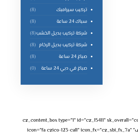
تركيب سيرامبك
(8)
سباك 24 ساعة
(8)
شركة تركيب بديل الخشب
(8)
شركة تركيب بديل الرخام
(8)
صباغ 24 ساعة
(8)
صباغ في دبي 24 ساعة
(0)
[vc_row][vc_column][cz_content_box type="1" id="cz_15411" 
50px rgba(236,47,43,0.3);"][vc_row_inner][vc_column_inner offset="vc_col-md-4"][cz_service_box title="رقم الهاتف" icon="fa czico-123-call" icon_fx="cz_sbi_fx_7a"