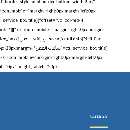
ff;border-style:solid;border-bottom-width:2px;"
icon_mobile="margin-right:0px;margin-left:0px;"]
 link="|||" sk_icon_mobile="margin-right:0px;margin-
[z_service_box title
[cz_gap height="0px" height_tablet="50px"][/vc_column_inner][/vc_row_inner][/cz_content_box][/vc_column][/vc_row]
خدماتنا