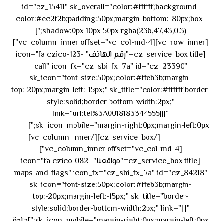
id="cz_15411" sk_overall="color:#ffffff;background-
color:#ec2f2b;padding:50px;margin-bottom:-80px;box-
shadow:0px 10px 50px rgba(236,47,43,0.3);"]
[vc_row_inner][vc_column_inner offset="vc_col-md-4"]
[cz_service_box title="رقم الهاتف" icon="fa czico-123-
call" icon_fx="cz_sbi_fx_7a" id="cz_23390"
sk_icon="font-size:50px;color:#ffeb3b;margin-
top:-20px;margin-left:-15px;" sk_title="color:#ffffff;border-
style:solid;border-bottom-width:2px;"
link="url:tel%3A0018183344555|||"
٥٥ ٤٤
sk_icon_mobile="margin-right:0px;margin-left:0px;"]
[/cz_service_box][/vc_column_inner]
٣٣ ٢٢ ٩٧١+
[vc_column_inner offset="vc_col-md-4"]
[cz_service_box title="مواقعنا" icon="fa czico-082-
maps-and-flags" icon_fx="cz_sbi_fx_7a" id="cz_84218"
sk_icon="font-size:50px;color:#ffeb3b;margin-
top:-20px;margin-left:-15px;" sk_title="border-
style:solid;border-bottom-width:2px;" link="|||"
sk_icon_mobile="margin-right:0px;margin-left:0px;"]جادة