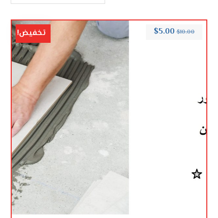
$
5.00
تخفيض!
$
10.00