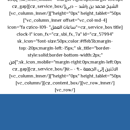
الشيخ محمد بن راشد – دبي[/cz_service_box][cz_gap
height="0px" height_tablet="50px"][/vc_column_inner]
[vc_column_inner offset="vc_col-md-4"]
[cz_service_box title="ساعات العمل" icon="fa czico-109-
clock-1" icon_fx="cz_sbi_fx_7a" id="cz_57994"
sk_icon="font-size:50px;color:#ffeb3b;margin-
top:-20px;margin-left:-15px;" sk_title="border-
style:solid;border-bottom-width:2px;"
sk_icon_mobile="margin-right:0px;margin-left:0px;"]من
الاثنين إلى الجمعة ٩:٠٠ - ١٧:٠٠[/cz_service_box][cz_gap
height="0px" height_tablet="50px"][/vc_column_inner]
[/vc_row_inner][/cz_content_box][/vc_column]
[/vc_row]