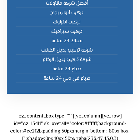
أفضل شركة مقاولات
تركيب أبواب زجاج
تركيب انترلوك
تركيب سيرامبك
سباك 24 ساعة
شركة تركيب بديل الخشب
شركة تركيب بديل الرخام
صباغ 24 ساعة
صباغ في دبي 24 ساعة
[vc_row][vc_column][cz_content_box type="1"
id="cz_15411" sk_overall="color:#ffffff;background-
color:#ec2f2b;padding:50px;margin-bottom:-80px;box-
shadow:0px 10px 50px rgba(236,47,43,0.3);"]