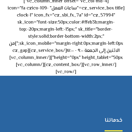
[vc_column_inner offset="vc_col-md-4"]
[cz_service_box title="ساعات العمل" icon="fa czico-109-
clock-1" icon_fx="cz_sbi_fx_7a" id="cz_57994"
sk_icon="font-size:50px;color:#ffeb3b;margin-
top:-20px;margin-left:-15px;" sk_title="border-
style:solid;border-bottom-width:2px;"
sk_icon_mobile="margin-right:0px;margin-left:0px;"]من
الاثنين إلى الجمعة ٩:٠٠ - ١٧:٠٠[/cz_service_box][cz_gap
height="0px" height_tablet="50px"][/vc_column_inner]
[/vc_row_inner][/cz_content_box][/vc_column]
[/vc_row]
خدماتنا