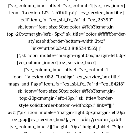
[vc_row_inner][vc_column_inner offset="vc_col-md-4"]
[cz_service_box title="رقم الهاتف" icon="fa czico-123-
call" icon_fx="cz_sbi_fx_7a" id="cz_23390"
sk_icon="font-size:50px;color:#ffeb3b;margin-
top:-20px;margin-left:-15px;" sk_title="color:#ffffff;border-
style:solid;border-bottom-width:2px;"
link="url:tel%3A0018183344555|||"
٥٥ ٤٤
sk_icon_mobile="margin-right:0px;margin-left:0px;"]
[/cz_service_box][/vc_column_inner]
٣٣ ٢٢ ٩٧١+
[vc_column_inner offset="vc_col-md-4"]
[cz_service_box title="مواقعنا" icon="fa czico-082-
maps-and-flags" icon_fx="cz_sbi_fx_7a" id="cz_84218"
sk_icon="font-size:50px;color:#ffeb3b;margin-
top:-20px;margin-left:-15px;" sk_title="border-
style:solid;border-bottom-width:2px;" link="|||"
sk_icon_mobile="margin-right:0px;margin-left:0px;"]جادة
الشيخ محمد بن راشد – دبي[/cz_service_box][cz_gap
height="0px" height_tablet="50px"][/vc_column_inner]