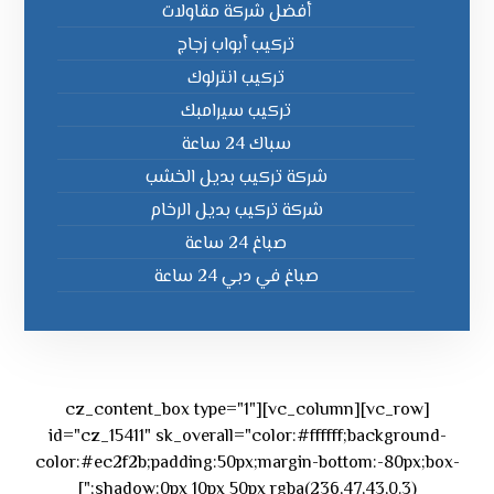
أفضل شركة مقاولات
تركيب أبواب زجاج
تركيب انترلوك
تركيب سيرامبك
سباك 24 ساعة
شركة تركيب بديل الخشب
شركة تركيب بديل الرخام
صباغ 24 ساعة
صباغ في دبي 24 ساعة
[vc_row][vc_column][cz_content_box type="1"
id="cz_15411" sk_overall="color:#ffffff;background-
color:#ec2f2b;padding:50px;margin-bottom:-80px;box-
shadow:0px 10px 50px rgba(236,47,43,0.3);"]