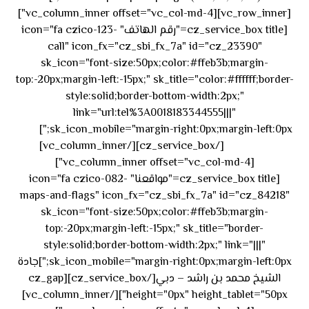
[vc_row_inner][vc_column_inner offset="vc_col-md-4"]
[cz_service_box title="رقم الهاتف" icon="fa czico-123-
call" icon_fx="cz_sbi_fx_7a" id="cz_23390"
sk_icon="font-size:50px;color:#ffeb3b;margin-
top:-20px;margin-left:-15px;" sk_title="color:#ffffff;border-
style:solid;border-bottom-width:2px;"
link="url:tel%3A0018183344555|||"
٥٥ ٤٤
sk_icon_mobile="margin-right:0px;margin-left:0px;"]
[/cz_service_box][/vc_column_inner]
٣٣ ٢٢ ٩٧١+
[vc_column_inner offset="vc_col-md-4"]
[cz_service_box title="مواقعنا" icon="fa czico-082-
maps-and-flags" icon_fx="cz_sbi_fx_7a" id="cz_84218"
sk_icon="font-size:50px;color:#ffeb3b;margin-
top:-20px;margin-left:-15px;" sk_title="border-
style:solid;border-bottom-width:2px;" link="|||"
sk_icon_mobile="margin-right:0px;margin-left:0px;"]جادة
الشيخ محمد بن راشد – دبي[/cz_service_box][cz_gap
height="0px" height_tablet="50px"][/vc_column_inner]