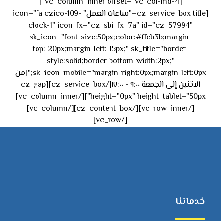
[vc_column_inner offset="vc_col-md-4"]
[cz_service_box title="ساعات العمل" icon="fa czico-109-
clock-1" icon_fx="cz_sbi_fx_7a" id="cz_57994"
sk_icon="font-size:50px;color:#ffeb3b;margin-
top:-20px;margin-left:-15px;" sk_title="border-
style:solid;border-bottom-width:2px;"
sk_icon_mobile="margin-right:0px;margin-left:0px;"]من
الاثنين إلى الجمعة ٩:٠٠ - ١٧:٠٠[/cz_service_box][cz_gap
height="0px" height_tablet="50px"][/vc_column_inner]
[/vc_row_inner][/cz_content_box][/vc_column]
[/vc_row]
خدماتنا