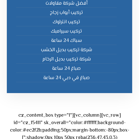
أفضل شركة مقاولات
تركيب أبواب زجاج
تركيب انترلوك
تركيب سيرامبك
سباك 24 ساعة
شركة تركيب بديل الخشب
شركة تركيب بديل الرخام
صباغ 24 ساعة
صباغ في دبي 24 ساعة
[vc_row][vc_column][cz_content_box type="1"
id="cz_15411" sk_overall="color:#ffffff;background-
color:#ec2f2b;padding:50px;margin-bottom:-80px;box-
shadow:0px 10px 50px rgba(236,47,43,0.3);"]