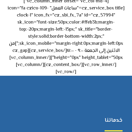
[vc_column_inner offset="vc_col-md-4"]
[cz_service_box title="ساعات العمل" icon="fa czico-109-
clock-1" icon_fx="cz_sbi_fx_7a" id="cz_57994"
sk_icon="font-size:50px;color:#ffeb3b;margin-
top:-20px;margin-left:-15px;" sk_title="border-
style:solid;border-bottom-width:2px;"
sk_icon_mobile="margin-right:0px;margin-left:0px;"]من
الاثنين إلى الجمعة ٩:٠٠ - ١٧:٠٠[/cz_service_box][cz_gap
height="0px" height_tablet="50px"][/vc_column_inner]
[/vc_row_inner][/cz_content_box][/vc_column]
[/vc_row]
خدماتنا