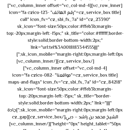
[vc_row_inner][vc_column_inner offset="vc_col-md-4"]
[cz_service_box title="رقم الهاتف" icon="fa czico-123-
call" icon_fx="cz_sbi_fx_7a" id="cz_23390"
sk_icon="font-size:50px;color:#ffeb3b;margin-
top:-20px;margin-left:-15px;" sk_title="color:#ffffff;border-
style:solid;border-bottom-width:2px;"
link="url:tel%3A0018183344555|||"
٥٥ ٤٤
sk_icon_mobile="margin-right:0px;margin-left:0px;"]
[/cz_service_box][/vc_column_inner]
٣٣ ٢٢ ٩٧١+
[vc_column_inner offset="vc_col-md-4"]
[cz_service_box title="مواقعنا" icon="fa czico-082-
maps-and-flags" icon_fx="cz_sbi_fx_7a" id="cz_84218"
sk_icon="font-size:50px;color:#ffeb3b;margin-
top:-20px;margin-left:-15px;" sk_title="border-
style:solid;border-bottom-width:2px;" link="|||"
sk_icon_mobile="margin-right:0px;margin-left:0px;"]جادة
الشيخ محمد بن راشد – دبي[/cz_service_box][cz_gap
height="0px" height_tablet="50px"][/vc_column_inner]