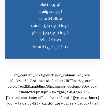
تركيب انترلوك
تركيب سيرامبك
سباك 24 ساعة
شركة تركيب بديل الخشب
شركة تركيب بديل الرخام
صباغ 24 ساعة
صباغ في دبي 24 ساعة
[vc_row][vc_column][cz_content_box type="1"
id="cz_15411" sk_overall="color:#ffffff;background-
color:#ec2f2b;padding:50px;margin-bottom:-80px;box-
shadow:0px 10px 50px rgba(236,47,43,0.3);"]
[vc_row_inner][vc_column_inner offset="vc_col-md-4"]
[cz_service_box title="رقم الهاتف" icon="fa czico-123-