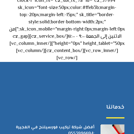
clock-1" icon_fx="cz_sbi_fx_7a" id="cz_57994"
sk_icon="font-size:50px;color:#ffeb3b;margin-
top:-20px;margin-left:-15px;" sk_title="border-
style:solid;border-bottom-width:2px;"
sk_icon_mobile="margin-right:0px;margin-left:0px;"]من
الاثنين إلى الجمعة ٩:٠٠ - ١٧:٠٠[/cz_service_box][cz_gap
height="0px" height_tablet="50px"][/vc_column_inner]
[/vc_row_inner][/cz_content_box][/vc_column]
[/vc_row]
خدماتنا
أفضل شركة تركيب فورسيلنج في الفجيرة
:0553996694