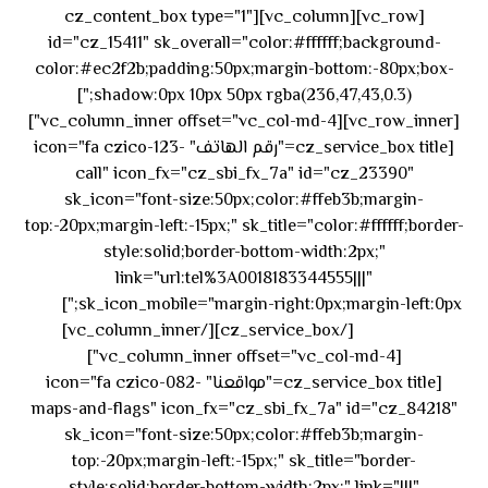
[vc_row][vc_column][cz_content_box type="1"
id="cz_15411" sk_overall="color:#ffffff;background-
color:#ec2f2b;padding:50px;margin-bottom:-80px;box-
shadow:0px 10px 50px rgba(236,47,43,0.3);"]
[vc_row_inner][vc_column_inner offset="vc_col-md-4"]
[cz_service_box title="رقم الهاتف" icon="fa czico-123-
call" icon_fx="cz_sbi_fx_7a" id="cz_23390"
sk_icon="font-size:50px;color:#ffeb3b;margin-
top:-20px;margin-left:-15px;" sk_title="color:#ffffff;border-
style:solid;border-bottom-width:2px;"
link="url:tel%3A0018183344555|||"
٥٥ ٤٤
sk_icon_mobile="margin-right:0px;margin-left:0px;"]
[/cz_service_box][/vc_column_inner]
٣٣ ٢٢ ٩٧١+
[vc_column_inner offset="vc_col-md-4"]
[cz_service_box title="مواقعنا" icon="fa czico-082-
maps-and-flags" icon_fx="cz_sbi_fx_7a" id="cz_84218"
sk_icon="font-size:50px;color:#ffeb3b;margin-
top:-20px;margin-left:-15px;" sk_title="border-