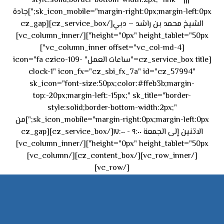
style:solid;border-bottom-width:2px;" link="|||"
sk_icon_mobile="margin-right:0px;margin-left:0px;"]جادة
الشيخ محمد بن راشد – دبي[/cz_service_box][cz_gap
height="0px" height_tablet="50px"][/vc_column_inner]
[vc_column_inner offset="vc_col-md-4"]
[cz_service_box title="ساعات العمل" icon="fa czico-109-
clock-1" icon_fx="cz_sbi_fx_7a" id="cz_57994"
sk_icon="font-size:50px;color:#ffeb3b;margin-
top:-20px;margin-left:-15px;" sk_title="border-
style:solid;border-bottom-width:2px;"
sk_icon_mobile="margin-right:0px;margin-left:0px;"]من
الاثنين إلى الجمعة ٩:٠٠ - ١٧:٠٠[/cz_service_box][cz_gap
height="0px" height_tablet="50px"][/vc_column_inner]
[/vc_row_inner][/cz_content_box][/vc_column]
[/vc_row]