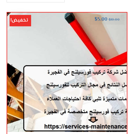
$
5.00
تخفيض!
$
10.00