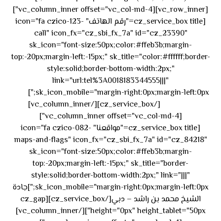
[vc_row_inner][vc_column_inner offset="vc_col-md-4"]
[cz_service_box title="رقم الهاتف" icon="fa czico-123-
call" icon_fx="cz_sbi_fx_7a" id="cz_23390"
sk_icon="font-size:50px;color:#ffeb3b;margin-
top:-20px;margin-left:-15px;" sk_title="color:#ffffff;border-
style:solid;border-bottom-width:2px;"
link="url:tel%3A0018183344555|||"
٥٥ ٤٤
sk_icon_mobile="margin-right:0px;margin-left:0px;"]
[/cz_service_box][/vc_column_inner]
٣٣ ٢٢ ٩٧١+
[vc_column_inner offset="vc_col-md-4"]
[cz_service_box title="مواقعنا" icon="fa czico-082-
maps-and-flags" icon_fx="cz_sbi_fx_7a" id="cz_84218"
sk_icon="font-size:50px;color:#ffeb3b;margin-
top:-20px;margin-left:-15px;" sk_title="border-
style:solid;border-bottom-width:2px;" link="|||"
sk_icon_mobile="margin-right:0px;margin-left:0px;"]جادة
الشيخ محمد بن راشد – دبي[/cz_service_box][cz_gap
height="0px" height_tablet="50px"][/vc_column_inner]