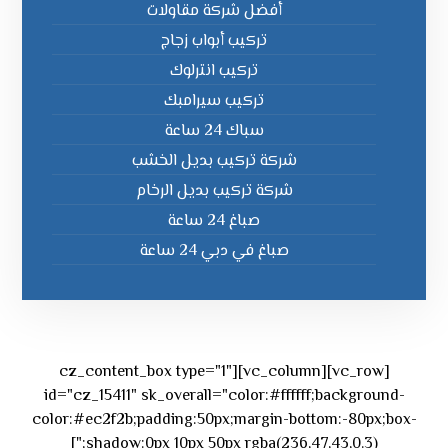
أفضل شركة مقاولات
تركيب أبواب زجاج
تركيب انترلوك
تركيب سيرامبك
سباك 24 ساعة
شركة تركيب بديل الخشب
شركة تركيب بديل الرخام
صباغ 24 ساعة
صباغ في دبي 24 ساعة
[vc_row][vc_column][cz_content_box type="1"
id="cz_15411" sk_overall="color:#ffffff;background-
color:#ec2f2b;padding:50px;margin-bottom:-80px;box-
shadow:0px 10px 50px rgba(236,47,43,0.3);"]