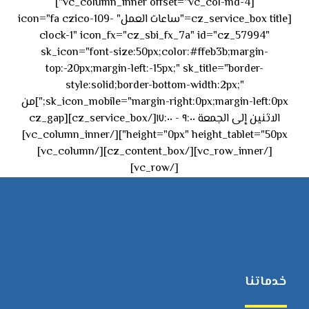
[vc_column_inner offset="vc_col-md-4"]
[cz_service_box title="ساعات العمل" icon="fa czico-109-
clock-1" icon_fx="cz_sbi_fx_7a" id="cz_57994"
sk_icon="font-size:50px;color:#ffeb3b;margin-
top:-20px;margin-left:-15px;" sk_title="border-
style:solid;border-bottom-width:2px;"
sk_icon_mobile="margin-right:0px;margin-left:0px;"]من
الاثنين إلى الجمعة ٩:٠٠ - ١٧:٠٠[/cz_service_box][cz_gap
height="0px" height_tablet="50px"][/vc_column_inner]
[/vc_row_inner][/cz_content_box][/vc_column]
[/vc_row]
خدماتنا