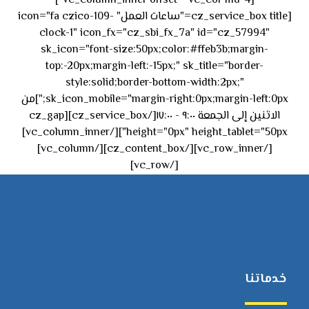
[vc_column_inner offset="vc_col-md-4"]
[cz_service_box title="ساعات العمل" icon="fa czico-109-
clock-1" icon_fx="cz_sbi_fx_7a" id="cz_57994"
sk_icon="font-size:50px;color:#ffeb3b;margin-
top:-20px;margin-left:-15px;" sk_title="border-
style:solid;border-bottom-width:2px;"
sk_icon_mobile="margin-right:0px;margin-left:0px;"]من
الاثنين إلى الجمعة ٩:٠٠ - ١٧:٠٠[/cz_service_box][cz_gap
height="0px" height_tablet="50px"][/vc_column_inner]
[/vc_row_inner][/cz_content_box][/vc_column]
[/vc_row]
خدماتنا