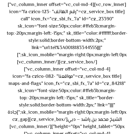
[vc_row_inner][vc_column_inner offset="vc_col-md-4"]
[cz_service_box title="رقم الهاتف" icon="fa czico-123-
call" icon_fx="cz_sbi_fx_7a" id="cz_23390"
sk_icon="font-size:50px;color:#ffeb3b;margin-
top:-20px;margin-left:-15px;" sk_title="color:#ffffff;border-
style:solid;border-bottom-width:2px;"
link="url:tel%3A0018183344555|||"
٥٥ ٤٤
sk_icon_mobile="margin-right:0px;margin-left:0px;"]
[/cz_service_box][/vc_column_inner]
٣٣ ٢٢ ٩٧١+
[vc_column_inner offset="vc_col-md-4"]
[cz_service_box title="مواقعنا" icon="fa czico-082-
maps-and-flags" icon_fx="cz_sbi_fx_7a" id="cz_84218"
sk_icon="font-size:50px;color:#ffeb3b;margin-
top:-20px;margin-left:-15px;" sk_title="border-
style:solid;border-bottom-width:2px;" link="|||"
sk_icon_mobile="margin-right:0px;margin-left:0px;"]جادة
الشيخ محمد بن راشد – دبي[/cz_service_box][cz_gap
height="0px" height_tablet="50px"][/vc_column_inner]