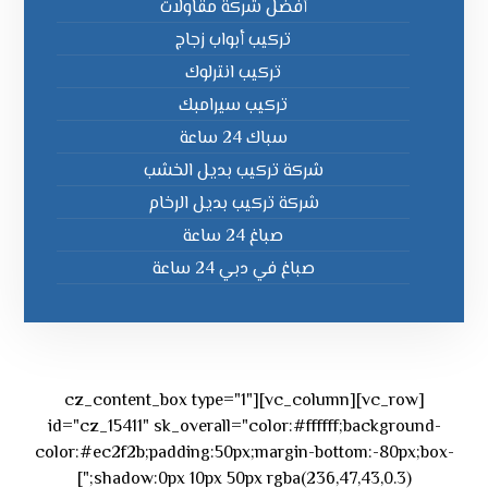
أفضل شركة مقاولات
تركيب أبواب زجاج
تركيب انترلوك
تركيب سيرامبك
سباك 24 ساعة
شركة تركيب بديل الخشب
شركة تركيب بديل الرخام
صباغ 24 ساعة
صباغ في دبي 24 ساعة
[vc_row][vc_column][cz_content_box type="1"
id="cz_15411" sk_overall="color:#ffffff;background-
color:#ec2f2b;padding:50px;margin-bottom:-80px;box-
shadow:0px 10px 50px rgba(236,47,43,0.3);"]