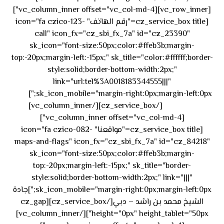
[vc_row_inner][vc_column_inner offset="vc_col-md-4"]
[cz_service_box title="رقم الهاتف" icon="fa czico-123-
call" icon_fx="cz_sbi_fx_7a" id="cz_23390"
sk_icon="font-size:50px;color:#ffeb3b;margin-
top:-20px;margin-left:-15px;" sk_title="color:#ffffff;border-
style:solid;border-bottom-width:2px;"
link="url:tel%3A0018183344555|||"
٥٥ ٤٤
sk_icon_mobile="margin-right:0px;margin-left:0px;"]
[/cz_service_box][/vc_column_inner]
٣٣ ٢٢ ٩٧١+
[vc_column_inner offset="vc_col-md-4"]
[cz_service_box title="مواقعنا" icon="fa czico-082-
maps-and-flags" icon_fx="cz_sbi_fx_7a" id="cz_84218"
sk_icon="font-size:50px;color:#ffeb3b;margin-
top:-20px;margin-left:-15px;" sk_title="border-
style:solid;border-bottom-width:2px;" link="|||"
sk_icon_mobile="margin-right:0px;margin-left:0px;"]جادة
الشيخ محمد بن راشد – دبي[/cz_service_box][cz_gap
height="0px" height_tablet="50px"][/vc_column_inner]