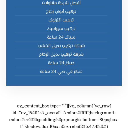
أفضل شركة مقاولات
تركيب أبواب زجاج
تركيب انترلوك
تركيب سيرامبك
سباك 24 ساعة
شركة تركيب بديل الخشب
شركة تركيب بديل الرخام
صباغ 24 ساعة
صباغ في دبي 24 ساعة
[vc_row][vc_column][cz_content_box type="1"
id="cz_15411" sk_overall="color:#ffffff;background-
color:#ec2f2b;padding:50px;margin-bottom:-80px;box-
shadow:0px 10px 50px rgba(236,47,43,0.3);"]