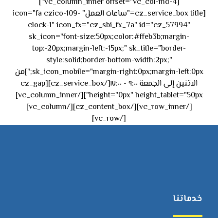
[vc_column_inner offset="vc_col-md-4"]
[cz_service_box title="ساعات العمل" icon="fa czico-109-
clock-1" icon_fx="cz_sbi_fx_7a" id="cz_57994"
sk_icon="font-size:50px;color:#ffeb3b;margin-
top:-20px;margin-left:-15px;" sk_title="border-
style:solid;border-bottom-width:2px;"
sk_icon_mobile="margin-right:0px;margin-left:0px;"]من
الاثنين إلى الجمعة ٩:٠٠ - ١٧:٠٠[/cz_service_box][cz_gap
height="0px" height_tablet="50px"][/vc_column_inner]
[/vc_row_inner][/cz_content_box][/vc_column]
[/vc_row]
خدماتنا