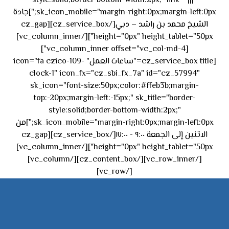
style:solid;border-bottom-width:2px;" link="|||"
sk_icon_mobile="margin-right:0px;margin-left:0px;"]جادة
الشيخ محمد بن راشد – دبي[/cz_service_box][cz_gap
height="0px" height_tablet="50px"][/vc_column_inner]
[vc_column_inner offset="vc_col-md-4"]
[cz_service_box title="ساعات العمل" icon="fa czico-109-
clock-1" icon_fx="cz_sbi_fx_7a" id="cz_57994"
sk_icon="font-size:50px;color:#ffeb3b;margin-
top:-20px;margin-left:-15px;" sk_title="border-
style:solid;border-bottom-width:2px;"
sk_icon_mobile="margin-right:0px;margin-left:0px;"]من
الاثنين إلى الجمعة ٩:٠٠ - ١٧:٠٠[/cz_service_box][cz_gap
height="0px" height_tablet="50px"][/vc_column_inner]
[/vc_row_inner][/cz_content_box][/vc_column]
[/vc_row]