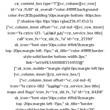
[vc_row][vc_column][cz_content_box type="1"
id="cz_15411" sk_overall="color:#ffffff;background-
color:#ec2f2b;padding:50px;margin-bottom:-80px;box-
shadow:0px 10px 50px rgba(236,47,43,0.3);"]
[vc_row_inner][vc_column_inner offset="vc_col-md-4"]
[cz_service_box title="رقم الهاتف" icon="fa czico-123-
call" icon_fx="cz_sbi_fx_7a" id="cz_23390"
sk_icon="font-size:50px;color:#ffeb3b;margin-
top:-20px;margin-left:-15px;" sk_title="color:#ffffff;border-
style:solid;border-bottom-width:2px;"
link="url:tel%3A0018183344555|||"
٥٥ ٤٤
sk_icon_mobile="margin-right:0px;margin-left:0px;"]
[/cz_service_box][/vc_column_inner]
٣٣ ٢٢ ٩٧١+
[vc_column_inner offset="vc_col-md-4"]
[cz_service_box title="مواقعنا" icon="fa czico-082-
maps-and-flags" icon_fx="cz_sbi_fx_7a" id="cz_84218"
sk_icon="font-size:50px;color:#ffeb3b;margin-
top:-20px;margin-left:-15px;" sk_title="border-