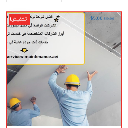
$
5.00
تخفيض!
$
10.00