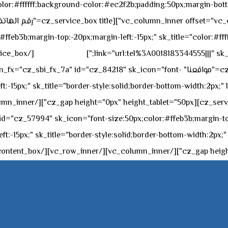
sk_overall="color:#ffffff;background-color:#ec2f2b;padding:50px;margi
feb3b;margin-top:-20px;margin-left:-15px;" sk_title="color:#ffff
٥٥ ٤٤ ٣٣ ٢٢ ٩٧١+
link="url:tel%3A0018183344555|||" sk_
offset="vc_col-md-4"][cz_service_box title="مواقعنا" ="cz_84218" sk_icon="font
t:-15px;" sk_title="border-style:solid;border-bottom-width:2px;"
c="ساعات العمل" " sk_icon="font-size:50px;color:#ffeb3b;margin-top:-20px;margin