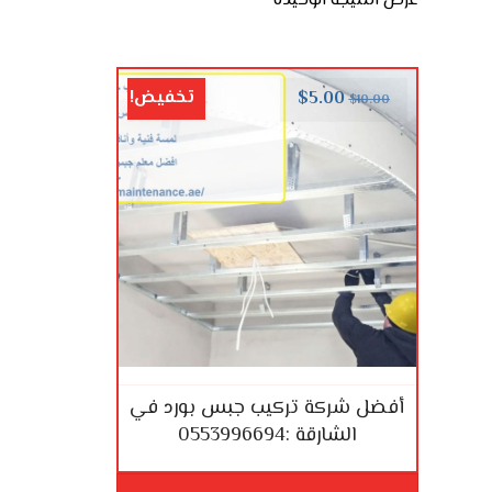
عرض النتيجة الوحيدة
تخفيض!
$
5.00
$
10.00
أفضل شركة تركيب جبس بورد في
الشارقة :0553996694