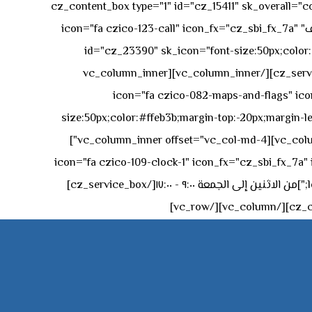
[vc_row][vc_column][cz_content_box type="1" id="cz_15411" 
50px rgba(236,47,43,0.3);"][vc_row_inner][vc_column_inner offset="vc_col-md-4"][cz_service_box title="رقم الهاتف" icon="fa czico-123-call" icon_fx="cz_sbi_fx_7a"
id="cz_23390" sk_icon="font-size:50px;color:#f
[/cz_service_box][/vc_column_inner][vc_column_inner
icon="fa czico-082-maps-and-flags" icon_fx="cz_sbi_fx_7a" id-
size:50px;color:#ffeb3b;margin-top:-20px;margin-lef
left:0px;"]جادة الشيخ محمد بن راشد – دبي[/cz_service_box][cz_gap height="0px" height_tablet="50px"][/vc_column_inner][vc_column_inner offset="vc_col-md-4"]
icon="fa czico-109-clock-1" icon_fx="cz_sbi_fx_7a" id="cz_57994-
left:-15px;" sk_title="border-style:solid;border-bottom-width:2px;" sk_icon_mobile="margin-right:0px;margin-left:0px;"]من الاثنين إلى الجمعة ٩:٠٠ - ١٧:٠٠[/cz_service_box]