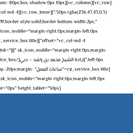
n-bottom:-80px;box-shadow:0px 10px
ff;border-style:solid;border-bottom-width:2px;"
icon_mobile="margin-right:0px;margin-left:0px;"]
 link="|||" sk_icon_mobile="margin-right:0px;margin-
[z_service_box title
[cz_gap height="0px" height_tablet="50px"][/vc_column_inner][/vc_row_inner][/cz_content_box][/vc_column][/vc_row]