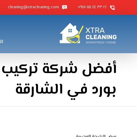
cleaning@xtracleaning.com
٢٢ ٣٣ ٤٤ ٥٥ ٩٧١+
ال
أفضل شركة تركيب
بورد في الشارقة