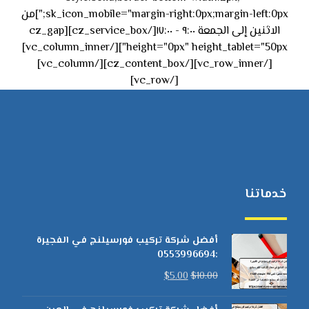
sk_icon_mobile="margin-right:0px;margin-left:0px;"]من
الاثنين إلى الجمعة ٩:٠٠ - ١٧:٠٠[/cz_service_box][cz_gap
height="0px" height_tablet="50px"][/vc_column_inner]
[/vc_row_inner][/cz_content_box][/vc_column]
[/vc_row]
خدماتنا
أفضل شركة تركيب فورسيلنج في الفجيرة
:0553996694
$
5.00
$
10.00