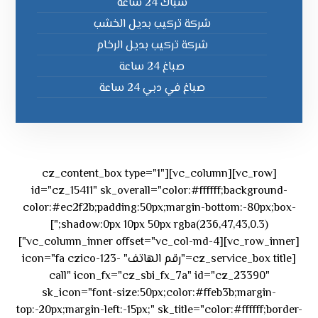
سباك 24 ساعة
شركة تركيب بديل الخشب
شركة تركيب بديل الرخام
صباغ 24 ساعة
صباغ في دبي 24 ساعة
[vc_row][vc_column][cz_content_box type="1"
id="cz_15411" sk_overall="color:#ffffff;background-
color:#ec2f2b;padding:50px;margin-bottom:-80px;box-
shadow:0px 10px 50px rgba(236,47,43,0.3);"]
[vc_row_inner][vc_column_inner offset="vc_col-md-4"]
[cz_service_box title="رقم الهاتف" icon="fa czico-123-
call" icon_fx="cz_sbi_fx_7a" id="cz_23390"
sk_icon="font-size:50px;color:#ffeb3b;margin-
top:-20px;margin-left:-15px;" sk_title="color:#ffffff;border-