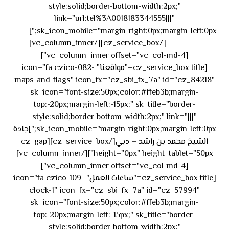
style:solid;border-bottom-width:2px;"
link="url:tel%3A0018183344555|||"
٥٥ ٤٤
sk_icon_mobile="margin-right:0px;margin-left:0px;"]
[/cz_service_box][/vc_column_inner]
٣٣ ٢٢ ٩٧١+
[vc_column_inner offset="vc_col-md-4"]
[cz_service_box title="مواقعنا" icon="fa czico-082-
maps-and-flags" icon_fx="cz_sbi_fx_7a" id="cz_84218"
sk_icon="font-size:50px;color:#ffeb3b;margin-
top:-20px;margin-left:-15px;" sk_title="border-
style:solid;border-bottom-width:2px;" link="|||"
sk_icon_mobile="margin-right:0px;margin-left:0px;"]جادة
الشيخ محمد بن راشد – دبي[/cz_service_box][cz_gap
height="0px" height_tablet="50px"][/vc_column_inner]
[vc_column_inner offset="vc_col-md-4"]
[cz_service_box title="ساعات العمل" icon="fa czico-109-
clock-1" icon_fx="cz_sbi_fx_7a" id="cz_57994"
sk_icon="font-size:50px;color:#ffeb3b;margin-
top:-20px;margin-left:-15px;" sk_title="border-
style:solid;border-bottom-width:2px;"