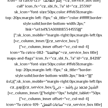
[cz_service_box title="رقم الهاتف" icon="fa czico-123-
call" icon_fx="cz_sbi_fx_7a" id="cz_23390"
sk_icon="font-size:50px;color:#ffeb3b;margin-
top:-20px;margin-left:-15px;" sk_title="color:#ffffff;border-
style:solid;border-bottom-width:2px;"
link="url:tel%3A0018183344555|||"
٥٥ ٤٤
sk_icon_mobile="margin-right:0px;margin-left:0px;"]
[/cz_service_box][/vc_column_inner]
٣٣ ٢٢ ٩٧١+
[vc_column_inner offset="vc_col-md-4"]
[cz_service_box title="مواقعنا" icon="fa czico-082-
maps-and-flags" icon_fx="cz_sbi_fx_7a" id="cz_84218"
sk_icon="font-size:50px;color:#ffeb3b;margin-
top:-20px;margin-left:-15px;" sk_title="border-
style:solid;border-bottom-width:2px;" link="|||"
sk_icon_mobile="margin-right:0px;margin-left:0px;"]جادة
الشيخ محمد بن راشد – دبي[/cz_service_box][cz_gap
height="0px" height_tablet="50px"][/vc_column_inner]
[vc_column_inner offset="vc_col-md-4"]
[cz_service_box title="ساعات العمل" icon="fa czico-109-