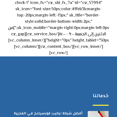
clock-1" icon_fx="cz_sbi_fx_7a" id="cz_57994"
sk_icon="font-size:50px;color:#ffeb3b;margin-
top:-20px;margin-left:-15px;" sk_title="border-
style:solid;border-bottom-width:2px;"
sk_icon_mobile="margin-right:0px;margin-left:0px;"]من
الاثنين إلى الجمعة ٩:٠٠ - ١٧:٠٠[/cz_service_box][cz_gap
height="0px" height_tablet="50px"][/vc_column_inner]
[/vc_row_inner][/cz_content_box][/vc_column]
[/vc_row]
خدماتنا
أفضل شركة تركيب فورسيلنج في الفجيرة