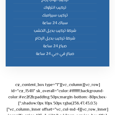
تركيب أبواب زجاج
تركيب انترلوك
تركيب سيرامبك
سباك 24 ساعة
شركة تركيب بديل الخشب
شركة تركيب بديل الرخام
صباغ 24 ساعة
صباغ في دبي 24 ساعة
[vc_row][vc_column][cz_content_box type="1"
id="cz_15411" sk_overall="color:#ffffff;background-
color:#ec2f2b;padding:50px;margin-bottom:-80px;box-
shadow:0px 10px 50px rgba(236,47,43,0.3);"]
[vc_row_inner][vc_column_inner offset="vc_col-md-4"]