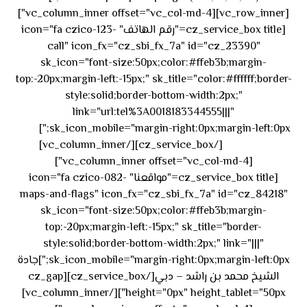
[vc_row_inner][vc_column_inner offset="vc_col-md-4"]
[cz_service_box title="رقم الهاتف" icon="fa czico-123-
call" icon_fx="cz_sbi_fx_7a" id="cz_23390"
sk_icon="font-size:50px;color:#ffeb3b;margin-
top:-20px;margin-left:-15px;" sk_title="color:#ffffff;border-
style:solid;border-bottom-width:2px;"
link="url:tel%3A0018183344555|||"
٥٥ ٤٤
sk_icon_mobile="margin-right:0px;margin-left:0px;"]
[/cz_service_box][/vc_column_inner]
٣٣ ٢٢ ٩٧١+
[vc_column_inner offset="vc_col-md-4"]
[cz_service_box title="مواقعنا" icon="fa czico-082-
maps-and-flags" icon_fx="cz_sbi_fx_7a" id="cz_84218"
sk_icon="font-size:50px;color:#ffeb3b;margin-
top:-20px;margin-left:-15px;" sk_title="border-
style:solid;border-bottom-width:2px;" link="|||"
sk_icon_mobile="margin-right:0px;margin-left:0px;"]جادة
الشيخ محمد بن راشد – دبي[/cz_service_box][cz_gap
height="0px" height_tablet="50px"][/vc_column_inner]