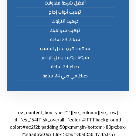
أفضل شركة مقاولات
تركيب أبواب زجاج
تركيب انترلوك
تركيب سيرامبك
سباك 24 ساعة
شركة تركيب بديل الخشب
شركة تركيب بديل الرخام
صباغ 24 ساعة
صباغ في دبي 24 ساعة
[vc_row][vc_column][cz_content_box type="1"
id="cz_15411" sk_overall="color:#ffffff;background-
color:#ec2f2b;padding:50px;margin-bottom:-80px;box-
shadow:0px 10px 50px rgba(236,47,43,0.3);"]