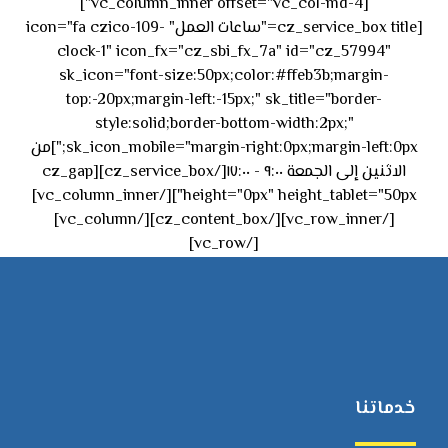
[vc_column_inner offset="vc_col-md-4"]
[cz_service_box title="ساعات العمل" icon="fa czico-109-
clock-1" icon_fx="cz_sbi_fx_7a" id="cz_57994"
sk_icon="font-size:50px;color:#ffeb3b;margin-
top:-20px;margin-left:-15px;" sk_title="border-
style:solid;border-bottom-width:2px;"
sk_icon_mobile="margin-right:0px;margin-left:0px;"]من
الاثنين إلى الجمعة ٩:٠٠ - ١٧:٠٠[/cz_service_box][cz_gap
height="0px" height_tablet="50px"][/vc_column_inner]
[/vc_row_inner][/cz_content_box][/vc_column]
[/vc_row]
خدماتنا