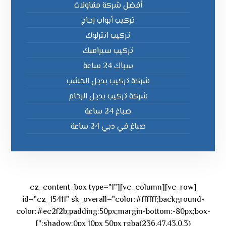
أفضل شركة مقاولات
تركيب أبواب زجاج
تركيب انترلوك
تركيب سيرامبك
سباك 24 ساعة
شركة تركيب بديل الخشب
شركة تركيب بديل الرخام
صباغ 24 ساعة
صباغ في دبي 24 ساعة
[vc_row][vc_column][cz_content_box type="1"
id="cz_15411" sk_overall="color:#ffffff;background-
color:#ec2f2b;padding:50px;margin-bottom:-80px;box-
shadow:0px 10px 50px rgba(236,47,43,0.3);"]