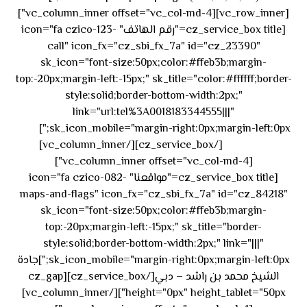
[vc_row_inner][vc_column_inner offset="vc_col-md-4"]
[cz_service_box title="رقم الهاتف" icon="fa czico-123-
call" icon_fx="cz_sbi_fx_7a" id="cz_23390"
sk_icon="font-size:50px;color:#ffeb3b;margin-
top:-20px;margin-left:-15px;" sk_title="color:#ffffff;border-
style:solid;border-bottom-width:2px;"
link="url:tel%3A0018183344555|||"
٥٥ ٤٤
sk_icon_mobile="margin-right:0px;margin-left:0px;"]
[/cz_service_box][/vc_column_inner]
٣٣ ٢٢ ٩٧١+
[vc_column_inner offset="vc_col-md-4"]
[cz_service_box title="مواقعنا" icon="fa czico-082-
maps-and-flags" icon_fx="cz_sbi_fx_7a" id="cz_84218"
sk_icon="font-size:50px;color:#ffeb3b;margin-
top:-20px;margin-left:-15px;" sk_title="border-
style:solid;border-bottom-width:2px;" link="|||"
sk_icon_mobile="margin-right:0px;margin-left:0px;"]جادة
الشيخ محمد بن راشد – دبي[/cz_service_box][cz_gap
height="0px" height_tablet="50px"][/vc_column_inner]