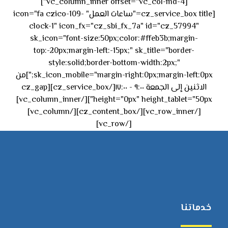
[vc_column_inner offset="vc_col-md-4"]
[cz_service_box title="ساعات العمل" icon="fa czico-109-
clock-1" icon_fx="cz_sbi_fx_7a" id="cz_57994"
sk_icon="font-size:50px;color:#ffeb3b;margin-
top:-20px;margin-left:-15px;" sk_title="border-
style:solid;border-bottom-width:2px;"
sk_icon_mobile="margin-right:0px;margin-left:0px;"]من
الاثنين إلى الجمعة ٩:٠٠ - ١٧:٠٠[/cz_service_box][cz_gap
height="0px" height_tablet="50px"][/vc_column_inner]
[/vc_row_inner][/cz_content_box][/vc_column]
[/vc_row]
خدماتنا