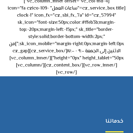
[vc_column_inner offset="vc_col-md-4"]
[cz_service_box title="ساعات العمل" icon="fa czico-109-
clock-1" icon_fx="cz_sbi_fx_7a" id="cz_57994"
sk_icon="font-size:50px;color:#ffeb3b;margin-
top:-20px;margin-left:-15px;" sk_title="border-
style:solid;border-bottom-width:2px;"
sk_icon_mobile="margin-right:0px;margin-left:0px;"]من
الاثنين إلى الجمعة ٩:٠٠ - ١٧:٠٠[/cz_service_box][cz_gap
height="0px" height_tablet="50px"][/vc_column_inner]
[/vc_row_inner][/cz_content_box][/vc_column]
[/vc_row]
خدماتنا