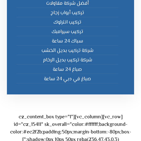
أفضل شركة مقاولات
تركيب أبواب زجاج
تركيب انترلوك
تركيب سيرامبك
سباك 24 ساعة
شركة تركيب بديل الخشب
شركة تركيب بديل الرخام
صباغ 24 ساعة
صباغ في دبي 24 ساعة
[vc_row][vc_column][cz_content_box type="1"
id="cz_15411" sk_overall="color:#ffffff;background-
color:#ec2f2b;padding:50px;margin-bottom:-80px;box-
shadow:0px 10px 50px rgba(236,47,43,0.3);"]