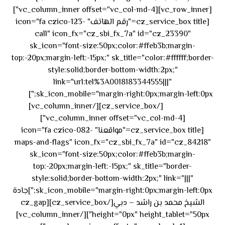
[vc_row_inner][vc_column_inner offset="vc_col-md-4"]
[cz_service_box title="رقم الهاتف" icon="fa czico-123-
call" icon_fx="cz_sbi_fx_7a" id="cz_23390"
sk_icon="font-size:50px;color:#ffeb3b;margin-
top:-20px;margin-left:-15px;" sk_title="color:#ffffff;border-
style:solid;border-bottom-width:2px;"
link="url:tel%3A0018183344555|||"
٥٥ ٤٤
sk_icon_mobile="margin-right:0px;margin-left:0px;"]
[/cz_service_box][/vc_column_inner]
٣٣ ٢٢ ٩٧١+
[vc_column_inner offset="vc_col-md-4"]
[cz_service_box title="مواقعنا" icon="fa czico-082-
maps-and-flags" icon_fx="cz_sbi_fx_7a" id="cz_84218"
sk_icon="font-size:50px;color:#ffeb3b;margin-
top:-20px;margin-left:-15px;" sk_title="border-
style:solid;border-bottom-width:2px;" link="|||"
sk_icon_mobile="margin-right:0px;margin-left:0px;"]جادة
الشيخ محمد بن راشد – دبي[/cz_service_box][cz_gap
height="0px" height_tablet="50px"][/vc_column_inner]