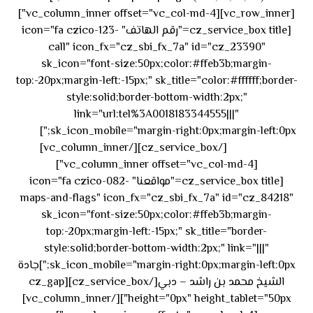
[vc_row_inner][vc_column_inner offset="vc_col-md-4"]
[cz_service_box title="رقم الهاتف" icon="fa czico-123-
call" icon_fx="cz_sbi_fx_7a" id="cz_23390"
sk_icon="font-size:50px;color:#ffeb3b;margin-
top:-20px;margin-left:-15px;" sk_title="color:#ffffff;border-
style:solid;border-bottom-width:2px;"
link="url:tel%3A0018183344555|||"
٥٥ ٤٤
sk_icon_mobile="margin-right:0px;margin-left:0px;"]
[/cz_service_box][/vc_column_inner]
٣٣ ٢٢ ٩٧١+
[vc_column_inner offset="vc_col-md-4"]
[cz_service_box title="مواقعنا" icon="fa czico-082-
maps-and-flags" icon_fx="cz_sbi_fx_7a" id="cz_84218"
sk_icon="font-size:50px;color:#ffeb3b;margin-
top:-20px;margin-left:-15px;" sk_title="border-
style:solid;border-bottom-width:2px;" link="|||"
sk_icon_mobile="margin-right:0px;margin-left:0px;"]جادة
الشيخ محمد بن راشد – دبي[/cz_service_box][cz_gap
height="0px" height_tablet="50px"][/vc_column_inner]