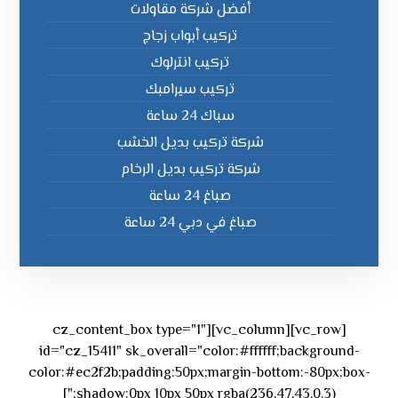
أفضل شركة مقاولات
تركيب أبواب زجاج
تركيب انترلوك
تركيب سيرامبك
سباك 24 ساعة
شركة تركيب بديل الخشب
شركة تركيب بديل الرخام
صباغ 24 ساعة
صباغ في دبي 24 ساعة
[vc_row][vc_column][cz_content_box type="1"
id="cz_15411" sk_overall="color:#ffffff;background-
color:#ec2f2b;padding:50px;margin-bottom:-80px;box-
shadow:0px 10px 50px rgba(236,47,43,0.3);"]