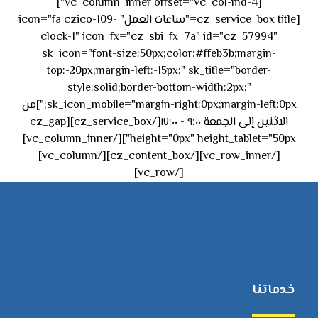
[vc_column_inner offset="vc_col-md-4"]
[cz_service_box title="ساعات العمل" icon="fa czico-109-
clock-1" icon_fx="cz_sbi_fx_7a" id="cz_57994"
sk_icon="font-size:50px;color:#ffeb3b;margin-
top:-20px;margin-left:-15px;" sk_title="border-
style:solid;border-bottom-width:2px;"
sk_icon_mobile="margin-right:0px;margin-left:0px;"]من
الاثنين إلى الجمعة ٩:٠٠ - ١٧:٠٠[/cz_service_box][cz_gap
height="0px" height_tablet="50px"][/vc_column_inner]
[/vc_row_inner][/cz_content_box][/vc_column]
[/vc_row]
خدماتنا