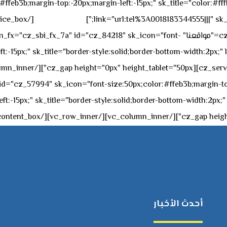
feb3b;margin-top:-20px;margin-left:-15px;" sk_title="color:#ffff
٥٥ ٤٤ ٣٣ ٢٢ ٩٧١+
link="url:tel%3A0018183344555|||" sk_
offset="vc_col-md-4"][cz_service_box title="مواقعنا" ="cz_84218" sk_icon="font
t:-15px;" sk_title="border-style:solid;border-bottom-width:2px;"
c="ساعات العمل" " sk_icon="font-size:50px;color:#ffeb3b;margin-top:-20px;margin
أحدث الأخبار