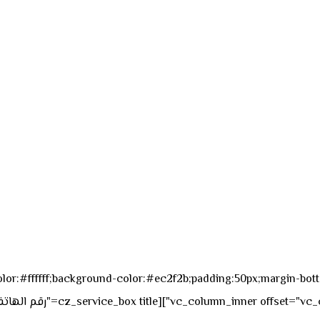
sk_overall="color:#ffffff;background-color:#ec2f2b;padding:50px;margi