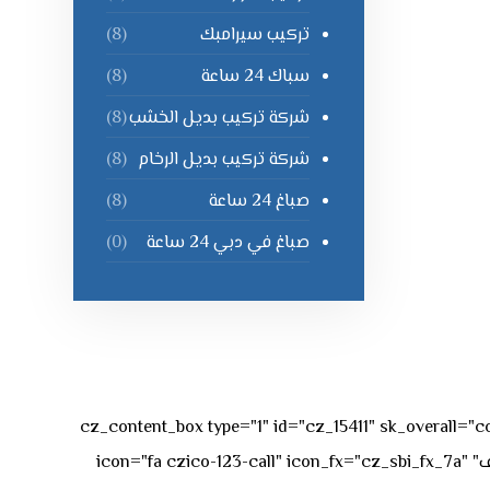
تركيب سيرامبك
(8)
سباك 24 ساعة
(8)
شركة تركيب بديل الخشب
(8)
شركة تركيب بديل الرخام
(8)
صباغ 24 ساعة
(8)
صباغ في دبي 24 ساعة
(0)
[vc_row][vc_column][cz_content_box type="1" id="cz_15411" 
50px rgba(236,47,43,0.3);"][vc_row_inner][vc_column_inner offset="vc_col-md-4"][cz_service_box title="رقم الهاتف" icon="fa czico-123-call" icon_fx="cz_sbi_fx_7a"