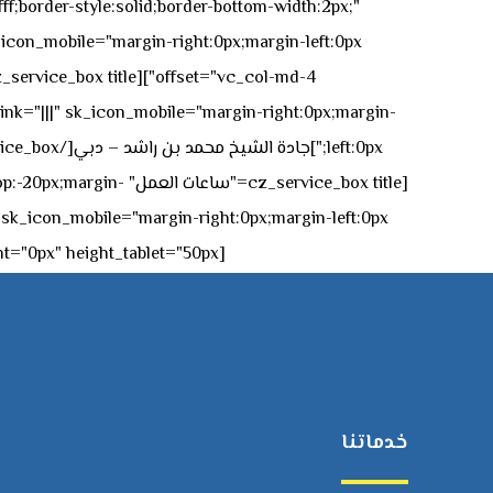
ff;border-style:solid;border-bottom-width:2px;"
icon_mobile="margin-right:0px;margin-left:0px;"]
 link="|||" sk_icon_mobile="margin-right:0px;margin-
[z_service_box title
[cz_gap height="0px" height_tablet="50px"][/vc_column_inner][/vc_row_inner][/cz_content_box][/vc_column][/vc_row]
خدماتنا