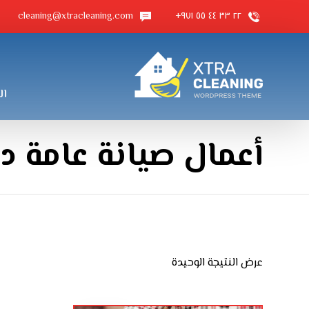
cleaning@xtracleaning.com
٢٢ ٣٣ ٤٤ ٥٥ ٩٧١+
ال
أعمال صيانة عامة د
عرض النتيجة الوحيدة