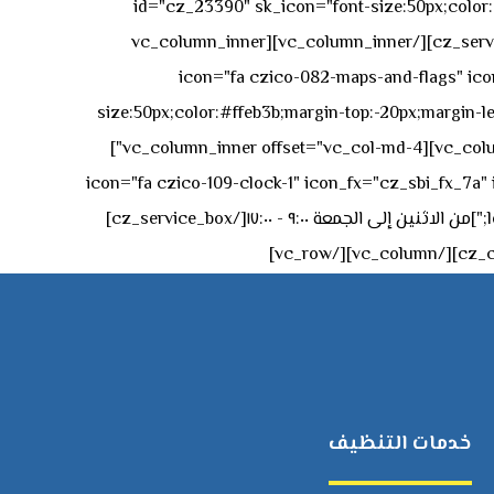
id="cz_23390" sk_icon="font-size:50px;color:#f
[/cz_service_box][/vc_column_inner][vc_column_inner
icon="fa czico-082-maps-and-flags" icon_fx="cz_sbi_fx_7a" id-
size:50px;color:#ffeb3b;margin-top:-20px;margin-lef
left:0px;"]جادة الشيخ محمد بن راشد – دبي[/cz_service_box][cz_gap height="0px" height_tablet="50px"][/vc_column_inner][vc_column_inner offset="vc_col-md-4"]
icon="fa czico-109-clock-1" icon_fx="cz_sbi_fx_7a" id="cz_57994-
left:-15px;" sk_title="border-style:solid;border-bottom-width:2px;" sk_icon_mobile="margin-right:0px;margin-left:0px;"]من الاثنين إلى الجمعة ٩:٠٠ - ١٧:٠٠[/cz_service_box]
خدمات التنظيف