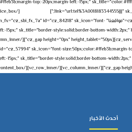
feb3b;margin-top:-20px;margin-left:-15px;" sk_title="color:#ffff
٥٥ ٤٤ ٣٣ ٢٢ ٩٧١+
link="url:tel%3A0018183344555|||" sk_
offset="vc_col-md-4"][cz_service_box title="مواقعنا" ="cz_84218" sk_icon="font
t:-15px;" sk_title="border-style:solid;border-bottom-width:2px;"
c="ساعات العمل" " sk_icon="font-size:50px;color:#ffeb3b;margin-top:-20px;margin
أحدث الأخبار