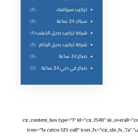
تركيب سيرامبك
(8)
سباك 24 ساعة
(8)
شركة تركيب بديل الخشب
(8)
شركة تركيب بديل الرخام
(8)
صباغ 24 ساعة
(8)
صباغ في دبي 24 ساعة
(0)
[vc_row][vc_column][cz_content_box type="1" id="cz_15411" 
50px rgba(236,47,43,0.3);"][vc_row_inner][vc_column_inner offset="vc_col-md-4"][cz_service_box title="رقم الهاتف" icon="fa czico-123-call" icon_fx="cz_sbi_fx_7a"