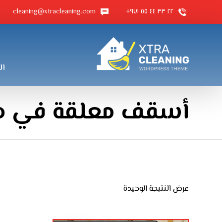
cleaning@xtracleaning.com
٢٢ ٣٣ ٤٤ ٥٥ ٩٧١+
ال
أسقف معلقة في د
عرض النتيجة الوحيدة