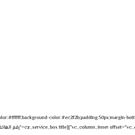
sk_overall="color:#ffffff;background-color:#ec2f2b;padding:50px;margi