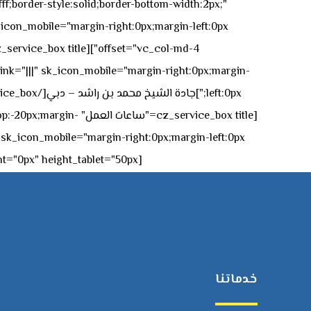
ff;border-style:solid;border-bottom-width:2px;"
icon_mobile="margin-right:0px;margin-left:0px;"]
 link="|||" sk_icon_mobile="margin-right:0px;margin-
[z_service_box title
[cz_gap height="0px" height_tablet="50px"][/vc_column_inner][/vc_row_inner][/cz_content_box][/vc_column][/vc_row]
خدماتنا