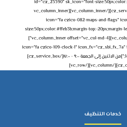
id="cz_23390" sk_icon="font-size:50px;color:#f
[/cz_service_box][/vc_column_inner][vc_column_inner
icon="fa czico-082-maps-and-flags" icon_fx="cz_sbi_fx_7a" id-
size:50px;color:#ffeb3b;margin-top:-20px;margin-lef
left:0px;"]جادة الشيخ محمد بن راشد – دبي[/cz_service_box][cz_gap height="0px" height_tablet="50px"][/vc_column_inner][vc_column_inner offset="vc_col-md-4"]
icon="fa czico-109-clock-1" icon_fx="cz_sbi_fx_7a" id="cz_57994-
left:-15px;" sk_title="border-style:solid;border-bottom-width:2px;" sk_icon_mobile="margin-right:0px;margin-left:0px;"]من الاثنين إلى الجمعة ٩:٠٠ - ١٧:٠٠[/cz_service_box]
خدمات التنظيف