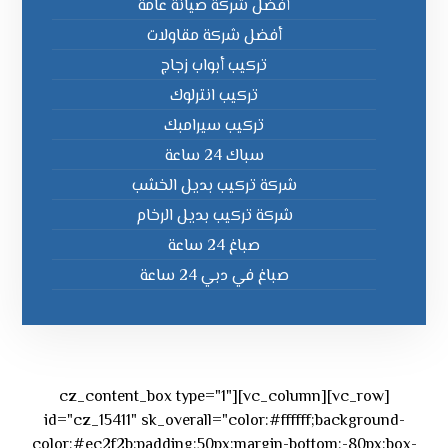
أفضل شركة صيانة عامة
أفضل شركة مقاولات
تركيب أبواب زجاج
تركيب انترلوك
تركيب سيرامبك
سباك 24 ساعة
شركة تركيب بديل الخشب
شركة تركيب بديل الرخام
صباغ 24 ساعة
صباغ في دبي 24 ساعة
[vc_row][vc_column][cz_content_box type="1"
id="cz_15411" sk_overall="color:#ffffff;background-
color:#ec2f2b;padding:50px;margin-bottom:-80px;box-