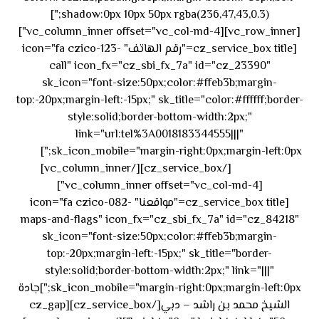
shadow:0px 10px 50px rgba(236,47,43,0.3);"]
[vc_row_inner][vc_column_inner offset="vc_col-md-4"]
[cz_service_box title="رقم الهاتف" icon="fa czico-123-
call" icon_fx="cz_sbi_fx_7a" id="cz_23390"
sk_icon="font-size:50px;color:#ffeb3b;margin-
top:-20px;margin-left:-15px;" sk_title="color:#ffffff;border-
style:solid;border-bottom-width:2px;"
link="url:tel%3A0018183344555|||"
٥٥ ٤٤
sk_icon_mobile="margin-right:0px;margin-left:0px;"]
[/cz_service_box][/vc_column_inner]
٣٣ ٢٢ ٩٧١+
[vc_column_inner offset="vc_col-md-4"]
[cz_service_box title="مواقعنا" icon="fa czico-082-
maps-and-flags" icon_fx="cz_sbi_fx_7a" id="cz_84218"
sk_icon="font-size:50px;color:#ffeb3b;margin-
top:-20px;margin-left:-15px;" sk_title="border-
style:solid;border-bottom-width:2px;" link="|||"
sk_icon_mobile="margin-right:0px;margin-left:0px;"]جادة
الشيخ محمد بن راشد – دبي[/cz_service_box][cz_gap