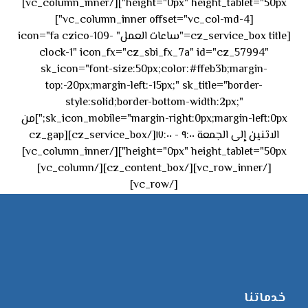
height="0px" height_tablet="50px"][/vc_column_inner]
[vc_column_inner offset="vc_col-md-4"]
[cz_service_box title="ساعات العمل" icon="fa czico-109-
clock-1" icon_fx="cz_sbi_fx_7a" id="cz_57994"
sk_icon="font-size:50px;color:#ffeb3b;margin-
top:-20px;margin-left:-15px;" sk_title="border-
style:solid;border-bottom-width:2px;"
sk_icon_mobile="margin-right:0px;margin-left:0px;"]من
الاثنين إلى الجمعة ٩:٠٠ - ١٧:٠٠[/cz_service_box][cz_gap
height="0px" height_tablet="50px"][/vc_column_inner]
[/vc_row_inner][/cz_content_box][/vc_column]
[/vc_row]
خدماتنا