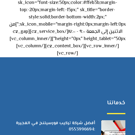
sk_icon="font-size:50px;color:#ffeb3b;margin-
top:-20px;margin-left:-15px;" sk_title="border-
style:solid;border-bottom-width:2px;"
sk_icon_mobile="margin-right:0px;margin-left:0px;"]من
الاثنين إلى الجمعة ٩:٠٠ - ١٧:٠٠[/cz_service_box][cz_gap
height="0px" height_tablet="50px"][/vc_column_inner]
[/vc_row_inner][/cz_content_box][/vc_column]
[/vc_row]
خدماتنا
أفضل شركة تركيب فورسيلنج في الفجيرة
:0553996694