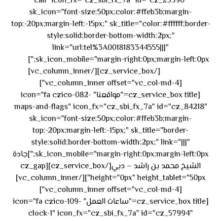
call" icon_fx="cz_sbi_fx_7a" id="cz_23390"
sk_icon="font-size:50px;color:#ffeb3b;margin-
top:-20px;margin-left:-15px;" sk_title="color:#ffffff;border-
style:solid;border-bottom-width:2px;"
link="url:tel%3A0018183344555|||"
٥٥ ٤٤
sk_icon_mobile="margin-right:0px;margin-left:0px;"]
[/cz_service_box][/vc_column_inner]
٣٣ ٢٢ ٩٧١+
[vc_column_inner offset="vc_col-md-4"]
[cz_service_box title="مواقعنا" icon="fa czico-082-
maps-and-flags" icon_fx="cz_sbi_fx_7a" id="cz_84218"
sk_icon="font-size:50px;color:#ffeb3b;margin-
top:-20px;margin-left:-15px;" sk_title="border-
style:solid;border-bottom-width:2px;" link="|||"
sk_icon_mobile="margin-right:0px;margin-left:0px;"]جادة
الشيخ محمد بن راشد – دبي[/cz_service_box][cz_gap
height="0px" height_tablet="50px"][/vc_column_inner]
[vc_column_inner offset="vc_col-md-4"]
[cz_service_box title="ساعات العمل" icon="fa czico-109-
clock-1" icon_fx="cz_sbi_fx_7a" id="cz_57994"