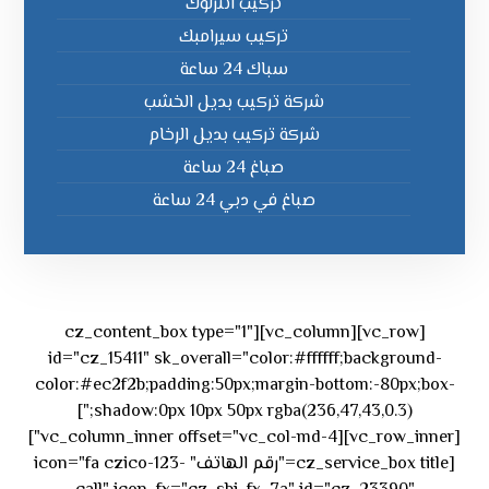
تركيب انترلوك
تركيب سيرامبك
سباك 24 ساعة
شركة تركيب بديل الخشب
شركة تركيب بديل الرخام
صباغ 24 ساعة
صباغ في دبي 24 ساعة
[vc_row][vc_column][cz_content_box type="1"
id="cz_15411" sk_overall="color:#ffffff;background-
color:#ec2f2b;padding:50px;margin-bottom:-80px;box-
shadow:0px 10px 50px rgba(236,47,43,0.3);"]
[vc_row_inner][vc_column_inner offset="vc_col-md-4"]
[cz_service_box title="رقم الهاتف" icon="fa czico-123-