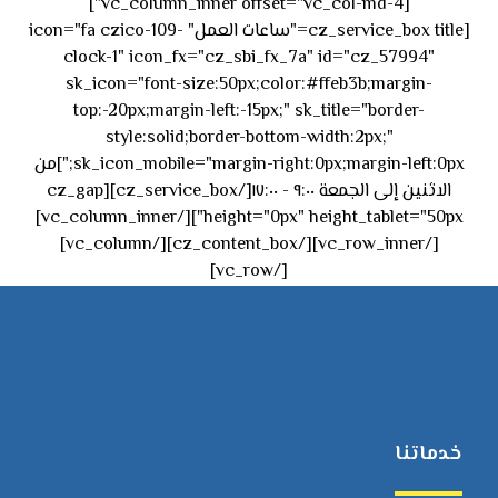
[vc_column_inner offset="vc_col-md-4"]
[cz_service_box title="ساعات العمل" icon="fa czico-109-
clock-1" icon_fx="cz_sbi_fx_7a" id="cz_57994"
sk_icon="font-size:50px;color:#ffeb3b;margin-
top:-20px;margin-left:-15px;" sk_title="border-
style:solid;border-bottom-width:2px;"
sk_icon_mobile="margin-right:0px;margin-left:0px;"]من
الاثنين إلى الجمعة ٩:٠٠ - ١٧:٠٠[/cz_service_box][cz_gap
height="0px" height_tablet="50px"][/vc_column_inner]
[/vc_row_inner][/cz_content_box][/vc_column]
[/vc_row]
خدماتنا