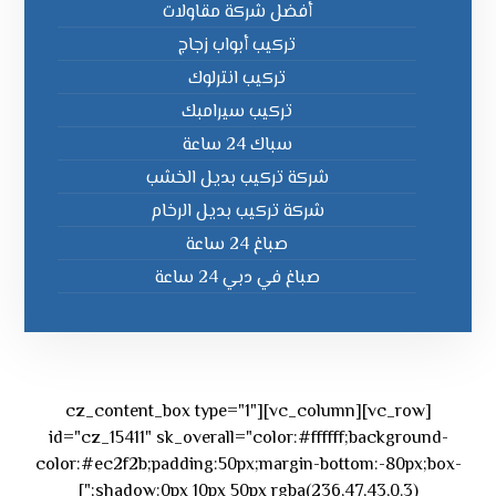
أفضل شركة مقاولات
تركيب أبواب زجاج
تركيب انترلوك
تركيب سيرامبك
سباك 24 ساعة
شركة تركيب بديل الخشب
شركة تركيب بديل الرخام
صباغ 24 ساعة
صباغ في دبي 24 ساعة
[vc_row][vc_column][cz_content_box type="1"
id="cz_15411" sk_overall="color:#ffffff;background-
color:#ec2f2b;padding:50px;margin-bottom:-80px;box-
shadow:0px 10px 50px rgba(236,47,43,0.3);"]