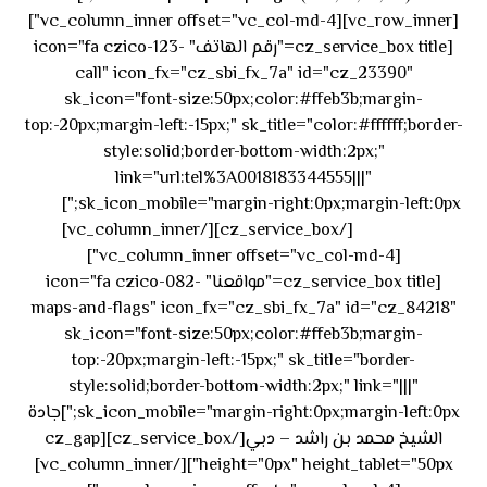
[vc_row_inner][vc_column_inner offset="vc_col-md-4"]
[cz_service_box title="رقم الهاتف" icon="fa czico-123-
call" icon_fx="cz_sbi_fx_7a" id="cz_23390"
sk_icon="font-size:50px;color:#ffeb3b;margin-
top:-20px;margin-left:-15px;" sk_title="color:#ffffff;border-
style:solid;border-bottom-width:2px;"
link="url:tel%3A0018183344555|||"
٥٥ ٤٤
sk_icon_mobile="margin-right:0px;margin-left:0px;"]
[/cz_service_box][/vc_column_inner]
٣٣ ٢٢ ٩٧١+
[vc_column_inner offset="vc_col-md-4"]
[cz_service_box title="مواقعنا" icon="fa czico-082-
maps-and-flags" icon_fx="cz_sbi_fx_7a" id="cz_84218"
sk_icon="font-size:50px;color:#ffeb3b;margin-
top:-20px;margin-left:-15px;" sk_title="border-
style:solid;border-bottom-width:2px;" link="|||"
sk_icon_mobile="margin-right:0px;margin-left:0px;"]جادة
الشيخ محمد بن راشد – دبي[/cz_service_box][cz_gap
height="0px" height_tablet="50px"][/vc_column_inner]