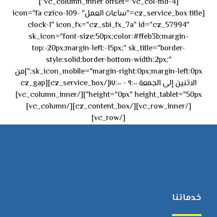
[vc_column_inner offset="vc_col-md-4"]
[cz_service_box title="ساعات العمل" icon="fa czico-109-
clock-1" icon_fx="cz_sbi_fx_7a" id="cz_57994"
sk_icon="font-size:50px;color:#ffeb3b;margin-
top:-20px;margin-left:-15px;" sk_title="border-
style:solid;border-bottom-width:2px;"
sk_icon_mobile="margin-right:0px;margin-left:0px;"]من
الاثنين إلى الجمعة ٩:٠٠ - ١٧:٠٠[/cz_service_box][cz_gap
height="0px" height_tablet="50px"][/vc_column_inner]
[/vc_row_inner][/cz_content_box][/vc_column]
[/vc_row]
خدماتنا