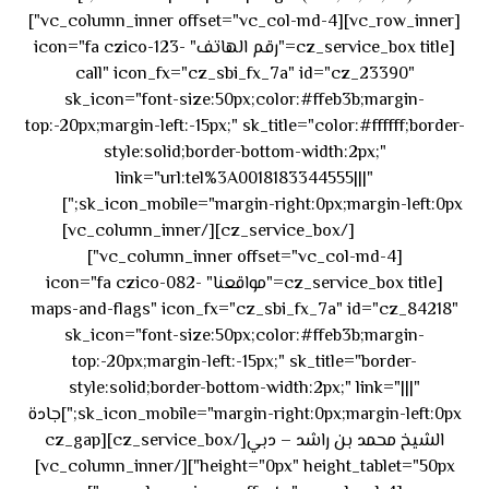
[vc_row_inner][vc_column_inner offset="vc_col-md-4"]
[cz_service_box title="رقم الهاتف" icon="fa czico-123-
call" icon_fx="cz_sbi_fx_7a" id="cz_23390"
sk_icon="font-size:50px;color:#ffeb3b;margin-
top:-20px;margin-left:-15px;" sk_title="color:#ffffff;border-
style:solid;border-bottom-width:2px;"
link="url:tel%3A0018183344555|||"
٥٥ ٤٤
sk_icon_mobile="margin-right:0px;margin-left:0px;"]
[/cz_service_box][/vc_column_inner]
٣٣ ٢٢ ٩٧١+
[vc_column_inner offset="vc_col-md-4"]
[cz_service_box title="مواقعنا" icon="fa czico-082-
maps-and-flags" icon_fx="cz_sbi_fx_7a" id="cz_84218"
sk_icon="font-size:50px;color:#ffeb3b;margin-
top:-20px;margin-left:-15px;" sk_title="border-
style:solid;border-bottom-width:2px;" link="|||"
sk_icon_mobile="margin-right:0px;margin-left:0px;"]جادة
الشيخ محمد بن راشد – دبي[/cz_service_box][cz_gap
height="0px" height_tablet="50px"][/vc_column_inner]