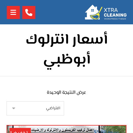
أسعار انترلوك
أبوظبي
عرض النتيجة الوحيدة
$
5.00
$
10.00