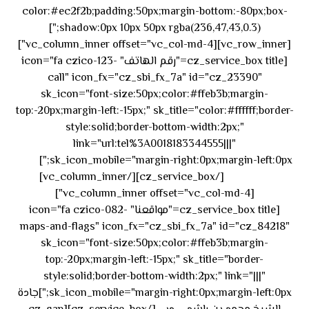
color:#ec2f2b;padding:50px;margin-bottom:-80px;box-
shadow:0px 10px 50px rgba(236,47,43,0.3);"]
[vc_row_inner][vc_column_inner offset="vc_col-md-4"]
[cz_service_box title="رقم الهاتف" icon="fa czico-123-
call" icon_fx="cz_sbi_fx_7a" id="cz_23390"
sk_icon="font-size:50px;color:#ffeb3b;margin-
top:-20px;margin-left:-15px;" sk_title="color:#ffffff;border-
style:solid;border-bottom-width:2px;"
link="url:tel%3A0018183344555|||"
٥٥ ٤٤
sk_icon_mobile="margin-right:0px;margin-left:0px;"]
[/cz_service_box][/vc_column_inner]
٣٣ ٢٢ ٩٧١+
[vc_column_inner offset="vc_col-md-4"]
[cz_service_box title="مواقعنا" icon="fa czico-082-
maps-and-flags" icon_fx="cz_sbi_fx_7a" id="cz_84218"
sk_icon="font-size:50px;color:#ffeb3b;margin-
top:-20px;margin-left:-15px;" sk_title="border-
style:solid;border-bottom-width:2px;" link="|||"
sk_icon_mobile="margin-right:0px;margin-left:0px;"]جادة