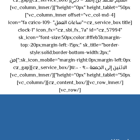
الشيخ محمد بن راشد – دبي[/cz_service_box][cz_gap
height="0px" height_tablet="50px"][/vc_column_inner]
[vc_column_inner offset="vc_col-md-4"]
[cz_service_box title="ساعات العمل" icon="fa czico-109-
clock-1" icon_fx="cz_sbi_fx_7a" id="cz_57994"
sk_icon="font-size:50px;color:#ffeb3b;margin-
top:-20px;margin-left:-15px;" sk_title="border-
style:solid;border-bottom-width:2px;"
sk_icon_mobile="margin-right:0px;margin-left:0px;"]من
الاثنين إلى الجمعة ٩:٠٠ - ١٧:٠٠[/cz_service_box][cz_gap
height="0px" height_tablet="50px"][/vc_column_inner]
[/vc_row_inner][/cz_content_box][/vc_column]
[/vc_row]