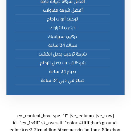
أفضل شركة صيانة عامة
أفضل شركة مقاولات
تركيب أبواب زجاج
تركيب انترلوك
تركيب سيرامبك
سباك 24 ساعة
شركة تركيب بديل الخشب
شركة تركيب بديل الرخام
صباغ 24 ساعة
صباغ في دبي 24 ساعة
[vc_row][vc_column][cz_content_box type="1"
id="cz_15411" sk_overall="color:#ffffff;background-
color:#ec2f2b;padding:50px;margin-bottom:-80px;box-