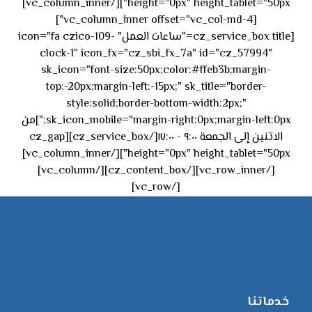
height="0px" height_tablet="50px"][/vc_column_inner]
[vc_column_inner offset="vc_col-md-4"]
[cz_service_box title="ساعات العمل" icon="fa czico-109-
clock-1" icon_fx="cz_sbi_fx_7a" id="cz_57994"
sk_icon="font-size:50px;color:#ffeb3b;margin-
top:-20px;margin-left:-15px;" sk_title="border-
style:solid;border-bottom-width:2px;"
sk_icon_mobile="margin-right:0px;margin-left:0px;"]من
الاثنين إلى الجمعة ٩:٠٠ - ١٧:٠٠[/cz_service_box][cz_gap
height="0px" height_tablet="50px"][/vc_column_inner]
[/vc_row_inner][/cz_content_box][/vc_column]
[/vc_row]
خدماتنا