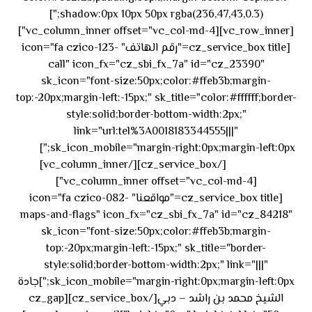
shadow:0px 10px 50px rgba(236,47,43,0.3);"]
[vc_row_inner][vc_column_inner offset="vc_col-md-4"]
[cz_service_box title="رقم الهاتف" icon="fa czico-123-
call" icon_fx="cz_sbi_fx_7a" id="cz_23390"
sk_icon="font-size:50px;color:#ffeb3b;margin-
top:-20px;margin-left:-15px;" sk_title="color:#ffffff;border-
style:solid;border-bottom-width:2px;"
link="url:tel%3A0018183344555|||"
٥٥ ٤٤
sk_icon_mobile="margin-right:0px;margin-left:0px;"]
[/cz_service_box][/vc_column_inner]
٣٣ ٢٢ ٩٧١+
[vc_column_inner offset="vc_col-md-4"]
[cz_service_box title="مواقعنا" icon="fa czico-082-
maps-and-flags" icon_fx="cz_sbi_fx_7a" id="cz_84218"
sk_icon="font-size:50px;color:#ffeb3b;margin-
top:-20px;margin-left:-15px;" sk_title="border-
style:solid;border-bottom-width:2px;" link="|||"
sk_icon_mobile="margin-right:0px;margin-left:0px;"]جادة
الشيخ محمد بن راشد – دبي[/cz_service_box][cz_gap