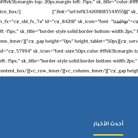
feb3b;margin-top:-20px;margin-left:-15px;" sk_title="color:#ffff
٥٥ ٤٤ ٣٣ ٢٢ ٩٧١+
link="url:tel%3A0018183344555|||" sk_
offset="vc_col-md-4"][cz_service_box title="مواقعنا" ="cz_84218" sk_icon="font
t:-15px;" sk_title="border-style:solid;border-bottom-width:2px;"
c="ساعات العمل" " sk_icon="font-size:50px;color:#ffeb3b;margin-top:-20px;margin
أحدث الأخبار