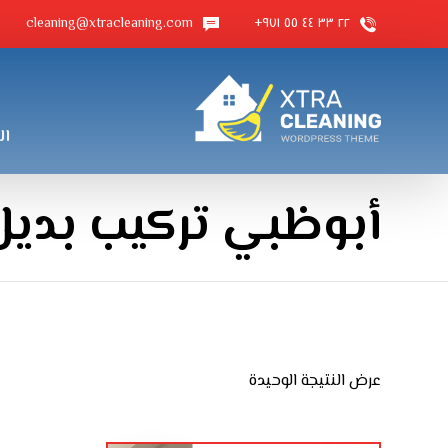
cleaning@xtracleaning.com
٢٢ ٣٣ ٤٤ ٥٥ ٩٧١+
ال
أبوظبي تركيب بديل 
عرض النتيجة الوحيدة