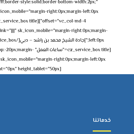
ff;border-style:solid;border-bottom-width:2px;"
icon_mobile="margin-right:0px;margin-left:0px;"]
 link="|||" sk_icon_mobile="margin-right:0px;margin-
[z_service_box title
[cz_gap height="0px" height_tablet="50px"][/vc_column_inner][/vc_row_inner][/cz_content_box][/vc_column][/vc_row]
خدماتنا