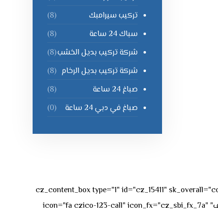
تركيب سيرامبك
(8)
سباك 24 ساعة
(8)
شركة تركيب بديل الخشب
(8)
شركة تركيب بديل الرخام
(8)
صباغ 24 ساعة
(8)
صباغ في دبي 24 ساعة
(0)
[vc_row][vc_column][cz_content_box type="1" id="cz_15411" 
50px rgba(236,47,43,0.3);"][vc_row_inner][vc_column_inner offset="vc_col-md-4"][cz_service_box title="رقم الهاتف" icon="fa czico-123-call" icon_fx="cz_sbi_fx_7a"