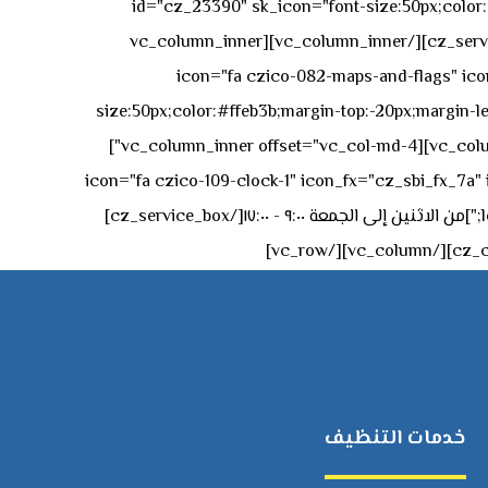
id="cz_23390" sk_icon="font-size:50px;color:#f
[/cz_service_box][/vc_column_inner][vc_column_inner
icon="fa czico-082-maps-and-flags" icon_fx="cz_sbi_fx_7a" id-
size:50px;color:#ffeb3b;margin-top:-20px;margin-lef
left:0px;"]جادة الشيخ محمد بن راشد – دبي[/cz_service_box][cz_gap height="0px" height_tablet="50px"][/vc_column_inner][vc_column_inner offset="vc_col-md-4"]
icon="fa czico-109-clock-1" icon_fx="cz_sbi_fx_7a" id="cz_57994-
left:-15px;" sk_title="border-style:solid;border-bottom-width:2px;" sk_icon_mobile="margin-right:0px;margin-left:0px;"]من الاثنين إلى الجمعة ٩:٠٠ - ١٧:٠٠[/cz_service_box]
خدمات التنظيف