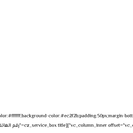
sk_overall="color:#ffffff;background-color:#ec2f2b;padding:50px;margi