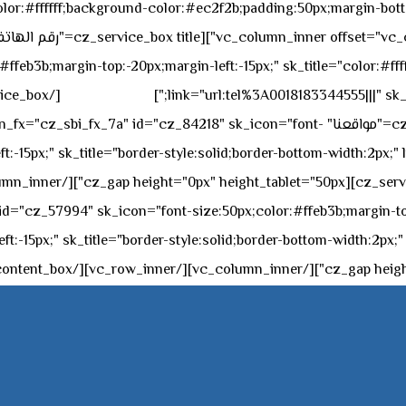
sk_overall="color:#ffffff;background-color:#ec2f2b;padding:50px;margi
feb3b;margin-top:-20px;margin-left:-15px;" sk_title="color:#ffff
٥٥ ٤٤ ٣٣ ٢٢ ٩٧١+
link="url:tel%3A0018183344555|||" sk_
offset="vc_col-md-4"][cz_service_box title="مواقعنا" ="cz_84218" sk_icon="font
t:-15px;" sk_title="border-style:solid;border-bottom-width:2px;"
c="ساعات العمل" " sk_icon="font-size:50px;color:#ffeb3b;margin-top:-20px;margin