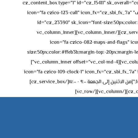
[vc_row][vc_column][cz_content_box type="1" id="cz_15411" 
50px rgba(236,47,43,0.3);"][vc_row_inner][vc_column_inner offset="vc_col-md-4"][cz_service_box title="رقم الهاتف" icon="fa czico-123-call" icon_fx="cz_sbi_fx_7a"
id="cz_23390" sk_icon="font-size:50px;color:#f
[/cz_service_box][/vc_column_inner][vc_column_inner
icon="fa czico-082-maps-and-flags" icon_fx="cz_sbi_fx_7a" id-
size:50px;color:#ffeb3b;margin-top:-20px;margin-lef
left:0px;"]جادة الشيخ محمد بن راشد – دبي[/cz_service_box][cz_gap height="0px" height_tablet="50px"][/vc_column_inner][vc_column_inner offset="vc_col-md-4"]
icon="fa czico-109-clock-1" icon_fx="cz_sbi_fx_7a" id="cz_57994-
left:-15px;" sk_title="border-style:solid;border-bottom-width:2px;" sk_icon_mobile="margin-right:0px;margin-left:0px;"]من الاثنين إلى الجمعة ٩:٠٠ - ١٧:٠٠[/cz_service_box]