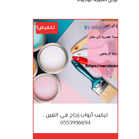
عرض النتيجة الوحيدة
تخفيض!
$
5.00
$
10.00
تركيب أبواب زجاج في العين :
0553996694