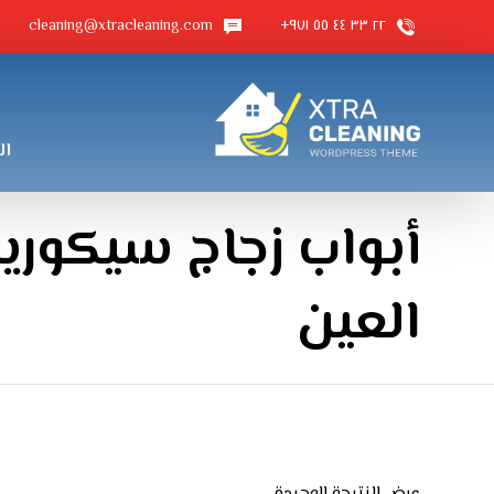
cleaning@xtracleaning.com
٢٢ ٣٣ ٤٤ ٥٥ ٩٧١+
ال
أبواب زجاج سيكور
العين