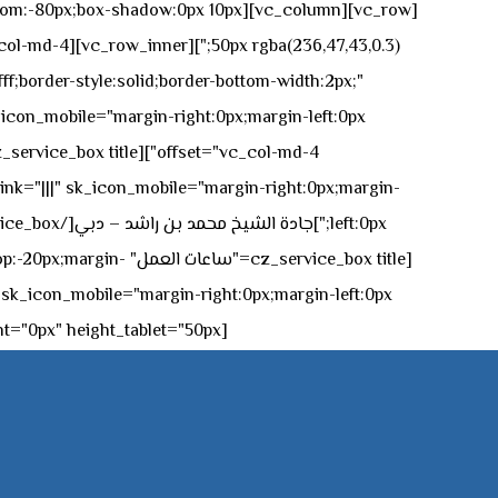
n-bottom:-80px;box-shadow:0px 10px
ff;border-style:solid;border-bottom-width:2px;"
icon_mobile="margin-right:0px;margin-left:0px;"]
 link="|||" sk_icon_mobile="margin-right:0px;margin-
[z_service_box title
[cz_gap height="0px" height_tablet="50px"][/vc_column_inner][/vc_row_inner][/cz_content_box][/vc_column][/vc_row]