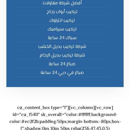
أفضل شركة مقاولات
تركيب أبواب زجاج
تركيب انترلوك
تركيب سيرامبك
سباك 24 ساعة
شركة تركيب بديل الخشب
شركة تركيب بديل الرخام
صباغ 24 ساعة
صباغ في دبي 24 ساعة
[vc_row][vc_column][cz_content_box type="1"
id="cz_15411" sk_overall="color:#ffffff;background-
color:#ec2f2b;padding:50px;margin-bottom:-80px;box-
shadow:0px 10px 50px rgba(236,47,43,0.3);"]