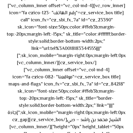
[vc_row_inner][vc_column_inner offset="vc_col-md-4"]
[cz_service_box title="رقم الهاتف" icon="fa czico-123-
call" icon_fx="cz_sbi_fx_7a" id="cz_23390"
sk_icon="font-size:50px;color:#ffeb3b;margin-
top:-20px;margin-left:-15px;" sk_title="color:#ffffff;border-
style:solid;border-bottom-width:2px;"
link="url:tel%3A0018183344555|||"
٥٥ ٤٤
sk_icon_mobile="margin-right:0px;margin-left:0px;"]
[/cz_service_box][/vc_column_inner]
٣٣ ٢٢ ٩٧١+
[vc_column_inner offset="vc_col-md-4"]
[cz_service_box title="مواقعنا" icon="fa czico-082-
maps-and-flags" icon_fx="cz_sbi_fx_7a" id="cz_84218"
sk_icon="font-size:50px;color:#ffeb3b;margin-
top:-20px;margin-left:-15px;" sk_title="border-
style:solid;border-bottom-width:2px;" link="|||"
sk_icon_mobile="margin-right:0px;margin-left:0px;"]جادة
الشيخ محمد بن راشد – دبي[/cz_service_box][cz_gap
height="0px" height_tablet="50px"][/vc_column_inner]