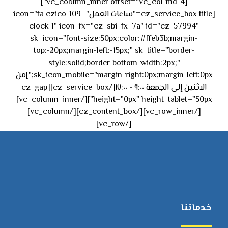
[vc_column_inner offset="vc_col-md-4"]
[cz_service_box title="ساعات العمل" icon="fa czico-109-
clock-1" icon_fx="cz_sbi_fx_7a" id="cz_57994"
sk_icon="font-size:50px;color:#ffeb3b;margin-
top:-20px;margin-left:-15px;" sk_title="border-
style:solid;border-bottom-width:2px;"
sk_icon_mobile="margin-right:0px;margin-left:0px;"]من
الاثنين إلى الجمعة ٩:٠٠ - ١٧:٠٠[/cz_service_box][cz_gap
height="0px" height_tablet="50px"][/vc_column_inner]
[/vc_row_inner][/cz_content_box][/vc_column]
[/vc_row]
خدماتنا