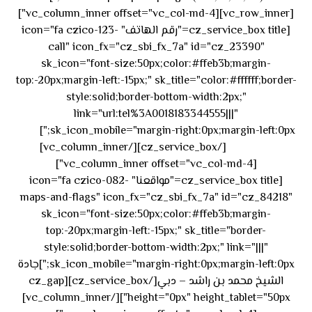
[vc_row_inner][vc_column_inner offset="vc_col-md-4"]
[cz_service_box title="رقم الهاتف" icon="fa czico-123-
call" icon_fx="cz_sbi_fx_7a" id="cz_23390"
sk_icon="font-size:50px;color:#ffeb3b;margin-
top:-20px;margin-left:-15px;" sk_title="color:#ffffff;border-
style:solid;border-bottom-width:2px;"
link="url:tel%3A0018183344555|||"
٥٥ ٤٤
sk_icon_mobile="margin-right:0px;margin-left:0px;"]
[/cz_service_box][/vc_column_inner]
٣٣ ٢٢ ٩٧١+
[vc_column_inner offset="vc_col-md-4"]
[cz_service_box title="مواقعنا" icon="fa czico-082-
maps-and-flags" icon_fx="cz_sbi_fx_7a" id="cz_84218"
sk_icon="font-size:50px;color:#ffeb3b;margin-
top:-20px;margin-left:-15px;" sk_title="border-
style:solid;border-bottom-width:2px;" link="|||"
sk_icon_mobile="margin-right:0px;margin-left:0px;"]جادة
الشيخ محمد بن راشد – دبي[/cz_service_box][cz_gap
height="0px" height_tablet="50px"][/vc_column_inner]