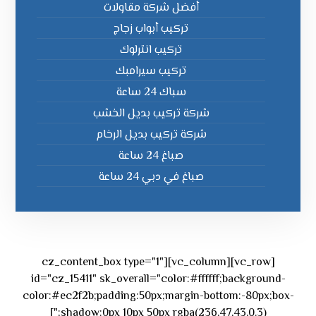
أفضل شركة مقاولات
تركيب أبواب زجاج
تركيب انترلوك
تركيب سيرامبك
سباك 24 ساعة
شركة تركيب بديل الخشب
شركة تركيب بديل الرخام
صباغ 24 ساعة
صباغ في دبي 24 ساعة
[vc_row][vc_column][cz_content_box type="1"
id="cz_15411" sk_overall="color:#ffffff;background-
color:#ec2f2b;padding:50px;margin-bottom:-80px;box-
shadow:0px 10px 50px rgba(236,47,43,0.3);"]