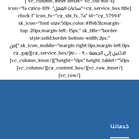
[vc_column_inner offset="vc_col-md-4"]
[cz_service_box title="ساعات العمل" icon="fa czico-109-
clock-1" icon_fx="cz_sbi_fx_7a" id="cz_57994"
sk_icon="font-size:50px;color:#ffeb3b;margin-
top:-20px;margin-left:-15px;" sk_title="border-
style:solid;border-bottom-width:2px;"
sk_icon_mobile="margin-right:0px;margin-left:0px;"]من
الاثنين إلى الجمعة ٩:٠٠ - ١٧:٠٠[/cz_service_box][cz_gap
height="0px" height_tablet="50px"][/vc_column_inner]
[/vc_row_inner][/cz_content_box][/vc_column]
[/vc_row]
خدماتنا