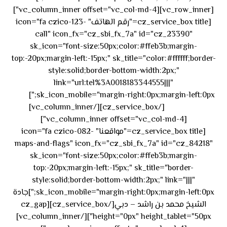
[vc_row_inner][vc_column_inner offset="vc_col-md-4"]
[cz_service_box title="رقم الهاتف" icon="fa czico-123-
call" icon_fx="cz_sbi_fx_7a" id="cz_23390"
sk_icon="font-size:50px;color:#ffeb3b;margin-
top:-20px;margin-left:-15px;" sk_title="color:#ffffff;border-
style:solid;border-bottom-width:2px;"
link="url:tel%3A0018183344555|||"
٥٥ ٤٤
sk_icon_mobile="margin-right:0px;margin-left:0px;"]
[/cz_service_box][/vc_column_inner]
٣٣ ٢٢ ٩٧١+
[vc_column_inner offset="vc_col-md-4"]
[cz_service_box title="مواقعنا" icon="fa czico-082-
maps-and-flags" icon_fx="cz_sbi_fx_7a" id="cz_84218"
sk_icon="font-size:50px;color:#ffeb3b;margin-
top:-20px;margin-left:-15px;" sk_title="border-
style:solid;border-bottom-width:2px;" link="|||"
sk_icon_mobile="margin-right:0px;margin-left:0px;"]جادة
الشيخ محمد بن راشد – دبي[/cz_service_box][cz_gap
height="0px" height_tablet="50px"][/vc_column_inner]