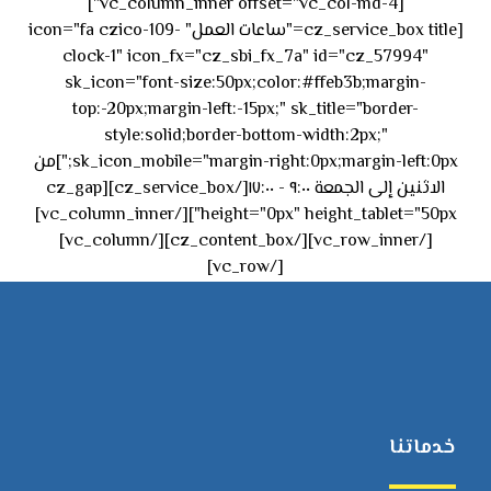
[vc_column_inner offset="vc_col-md-4"]
[cz_service_box title="ساعات العمل" icon="fa czico-109-
clock-1" icon_fx="cz_sbi_fx_7a" id="cz_57994"
sk_icon="font-size:50px;color:#ffeb3b;margin-
top:-20px;margin-left:-15px;" sk_title="border-
style:solid;border-bottom-width:2px;"
sk_icon_mobile="margin-right:0px;margin-left:0px;"]من
الاثنين إلى الجمعة ٩:٠٠ - ١٧:٠٠[/cz_service_box][cz_gap
height="0px" height_tablet="50px"][/vc_column_inner]
[/vc_row_inner][/cz_content_box][/vc_column]
[/vc_row]
خدماتنا