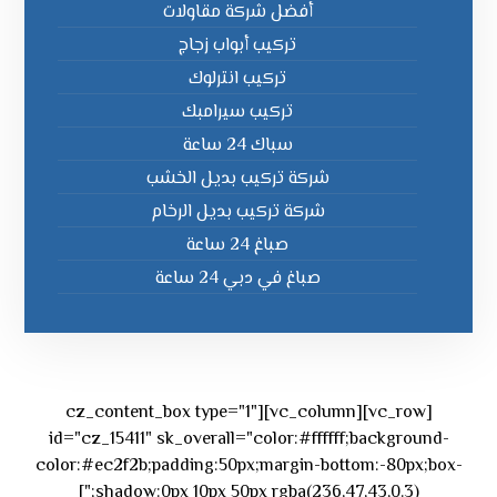
أفضل شركة مقاولات
تركيب أبواب زجاج
تركيب انترلوك
تركيب سيرامبك
سباك 24 ساعة
شركة تركيب بديل الخشب
شركة تركيب بديل الرخام
صباغ 24 ساعة
صباغ في دبي 24 ساعة
[vc_row][vc_column][cz_content_box type="1"
id="cz_15411" sk_overall="color:#ffffff;background-
color:#ec2f2b;padding:50px;margin-bottom:-80px;box-
shadow:0px 10px 50px rgba(236,47,43,0.3);"]