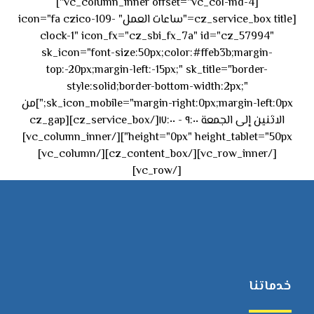
[vc_column_inner offset="vc_col-md-4"]
[cz_service_box title="ساعات العمل" icon="fa czico-109-
clock-1" icon_fx="cz_sbi_fx_7a" id="cz_57994"
sk_icon="font-size:50px;color:#ffeb3b;margin-
top:-20px;margin-left:-15px;" sk_title="border-
style:solid;border-bottom-width:2px;"
sk_icon_mobile="margin-right:0px;margin-left:0px;"]من
الاثنين إلى الجمعة ٩:٠٠ - ١٧:٠٠[/cz_service_box][cz_gap
height="0px" height_tablet="50px"][/vc_column_inner]
[/vc_row_inner][/cz_content_box][/vc_column]
[/vc_row]
خدماتنا