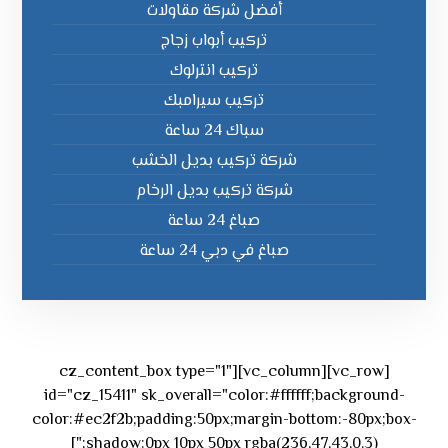
أفضل شركة مقاولات
تركيب أبواب زجاج
تركيب انترلوك
تركيب سيرامبك
سباك 24 ساعة
شركة تركيب بديل الخشب
شركة تركيب بديل الرخام
صباغ 24 ساعة
صباغ في دبي 24 ساعة
[vc_row][vc_column][cz_content_box type="1"
id="cz_15411" sk_overall="color:#ffffff;background-
color:#ec2f2b;padding:50px;margin-bottom:-80px;box-
shadow:0px 10px 50px rgba(236,47,43,0.3);"]