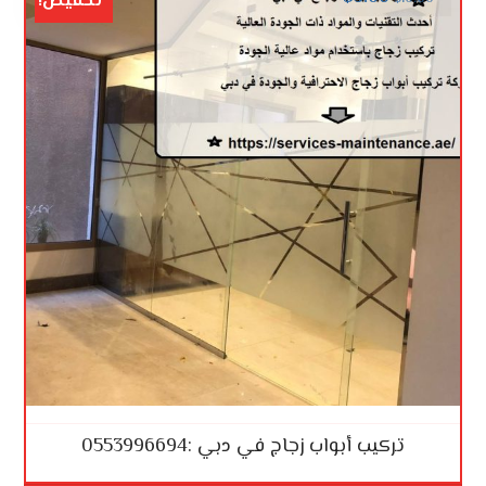
تخفيض!
تركيب أبواب زجاج في دبي :0553996694