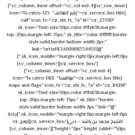
[vc_row_inner][vc_column_inner offset="vc_col-md-4"]
[cz_service_box title="رقم الهاتف" icon="fa czico-123-
call" icon_fx="cz_sbi_fx_7a" id="cz_23390"
sk_icon="font-size:50px;color:#ffeb3b;margin-
top:-20px;margin-left:-15px;" sk_title="color:#ffffff;border-
style:solid;border-bottom-width:2px;"
link="url:tel%3A0018183344555|||"
٥٥ ٤٤
sk_icon_mobile="margin-right:0px;margin-left:0px;"]
[/cz_service_box][/vc_column_inner]
٣٣ ٢٢ ٩٧١+
[vc_column_inner offset="vc_col-md-4"]
[cz_service_box title="مواقعنا" icon="fa czico-082-
maps-and-flags" icon_fx="cz_sbi_fx_7a" id="cz_84218"
sk_icon="font-size:50px;color:#ffeb3b;margin-
top:-20px;margin-left:-15px;" sk_title="border-
style:solid;border-bottom-width:2px;" link="|||"
sk_icon_mobile="margin-right:0px;margin-left:0px;"]جادة
الشيخ محمد بن راشد – دبي[/cz_service_box][cz_gap
height="0px" height_tablet="50px"][/vc_column_inner]