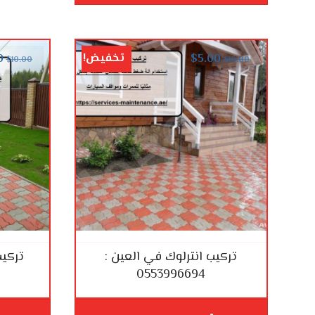
تخفيض!
0
$
5.00
$
10.00
$
10.00
تركيب انترلوك في العين :
تركيب
0553996694