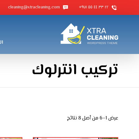
cleaning@xtracleaning.com
٢٢ ٣٣ ٤٤ ٥٥ ٩٧١+
ال
تركيب انترلوك
عرض 1–6 من أصل 8 نتائج