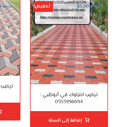
تخفيض!
0
$
5.00
$
10.00
$
10.00
تركيب 
تركيب انترلوك في أبوظبي :
0553996694
إضافة إلى السلة