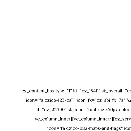
[vc_row][vc_column][cz_content_box type="1" id="cz_15411" 
50px rgba(236,47,43,0.3);"][vc_row_inner][vc_column_inner offset="vc_col-md-4"][cz_service_box title="رقم الهاتف" icon="fa czico-123-call" icon_fx="cz_sbi_fx_7a"
id="cz_23390" sk_icon="font-size:50px;color:#f
[/cz_service_box][/vc_column_inner][vc_column_inner
icon="fa czico-082-maps-and-flags" icon_fx="cz_sbi_fx_7a" id-