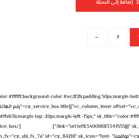
إضافة إلى السلة
←
2
sk_overall="color:#ffffff;background-color:#ec2f2b;padding:50px;margi
feb3b;margin-top:-20px;margin-left:-15px;" sk_title="color:#ffff
٥٥ ٤٤ ٣٣ ٢٢ ٩٧١+
link="url:tel%3A0018183344555|||" sk_
offset="vc_col-md-4"][cz_service_box title="مواقعنا" ="cz_84218" sk_icon="font