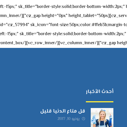
t:-15px;" sk_title="border-style:solid;border-bottom-width:2px;"
c="ساعات العمل" " sk_icon="font-size:50px;color:#ffeb3b;margin-top:-20px;margin
أحدث الأخبار
قل متاع الدنيا قليل
يونيو 10, 2017