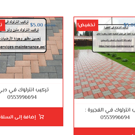
تخفيض!
ت
$
5.00
$
5.0
$
10.00
تركيب انترلوك في دبي
0553996694
 انترلوك في الفجيرة :
إضافة إلى السلة
0553996694