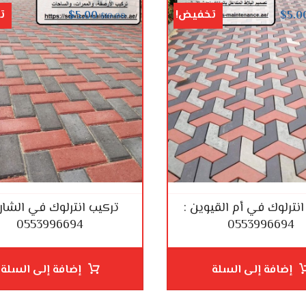
تخفيض!
ت
$
5.00
$
5.0
$
10.00
انترلوك في أم القيوين :
تركيب انترلوك في الشارق
0553996694
0553996694
إضافة إلى السلة
إضافة إلى السلة