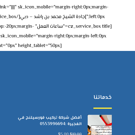
 link="|||" sk_icon_mobile="margin-right:0px;margin-
[z_service_box title
[cz_gap height="0px" height_tablet="50px"][/vc_column_inner][/vc_row_inner][/cz_content_box][/vc_column][/vc_row]
خدماتنا
أفضل شركة تركيب فورسيلنج في
الفجيرة :0553996694
$
5.00
$
10.00