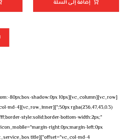
إضافة إلى السلة
1
n-bottom:-80px;box-shadow:0px 10px
ff;border-style:solid;border-bottom-width:2px;"
icon_mobile="margin-right:0px;margin-left:0px;"]