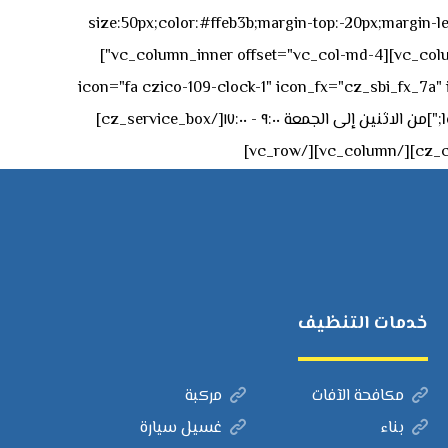
size:50px;color:#ffeb3b;margin-top:-20px;margin-lef
left:0px;"]جادة الشيخ محمد بن راشد – دبي[/cz_service_box][cz_gap height="0px" height_tablet="50px"][/vc_column_inner][vc_column_inner offset="vc_col-md-4"]
icon="fa czico-109-clock-1" icon_fx="cz_sbi_fx_7a" id="cz_57994-
left:-15px;" sk_title="border-style:solid;border-bottom-width:2px;" sk_icon_mobile="margin-right:0px;margin-left:0px;"]من الاثنين إلى الجمعة ٩:٠٠ - ١٧:٠٠[/cz_service_box]
خدمات التنظيف
مكافحة الآفات
مركبة
بناء
غسيل سيارة