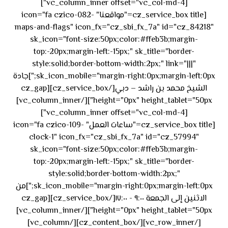
[vc_column_inner offset="vc_col-md-4"]
[cz_service_box title="مواقعنا" icon="fa czico-082-
maps-and-flags" icon_fx="cz_sbi_fx_7a" id="cz_84218"
sk_icon="font-size:50px;color:#ffeb3b;margin-
top:-20px;margin-left:-15px;" sk_title="border-
style:solid;border-bottom-width:2px;" link="|||"
sk_icon_mobile="margin-right:0px;margin-left:0px;"]جادة
الشيخ محمد بن راشد – دبي[/cz_service_box][cz_gap
height="0px" height_tablet="50px"][/vc_column_inner]
[vc_column_inner offset="vc_col-md-4"]
[cz_service_box title="ساعات العمل" icon="fa czico-109-
clock-1" icon_fx="cz_sbi_fx_7a" id="cz_57994"
sk_icon="font-size:50px;color:#ffeb3b;margin-
top:-20px;margin-left:-15px;" sk_title="border-
style:solid;border-bottom-width:2px;"
sk_icon_mobile="margin-right:0px;margin-left:0px;"]من
الاثنين إلى الجمعة ٩:٠٠ - ١٧:٠٠[/cz_service_box][cz_gap
height="0px" height_tablet="50px"][/vc_column_inner]
[/vc_row_inner][/cz_content_box][/vc_column]