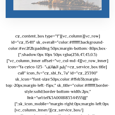
[vc_row][vc_column][cz_content_box type="1"
id="cz_15411" sk_overall="color:#ffffff;background-
color:#ec2f2b;padding:50px;margin-bottom:-80px;box-
shadow:0px 10px 50px rgba(236,47,43,0.3);"]
[vc_row_inner][vc_column_inner offset="vc_col-md-4"]
[cz_service_box title="رقم الهاتف" icon="fa czico-123-
call" icon_fx="cz_sbi_fx_7a" id="cz_23390"
sk_icon="font-size:50px;color:#ffeb3b;margin-
top:-20px;margin-left:-15px;" sk_title="color:#ffffff;border-
style:solid;border-bottom-width:2px;"
link="url:tel%3A0018183344555|||"
٥٥ ٤٤
sk_icon_mobile="margin-right:0px;margin-left:0px;"]
[/cz_service_box][/vc_column_inner]
٣٣ ٢٢ ٩٧١+