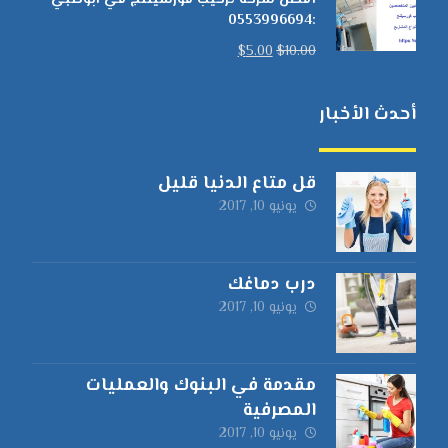
أفضل شركة تركيب فورسيلنج في ابوظبي
:0553996694
$
5.00
$
10.00
أحدث الأخبار
قل متاع الدنيا قليل
يونيو 10, 2017
درب دماغك
يونيو 10, 2017
مقدمة في البنوك والعمليات
المصرفية
يونيو 10, 2017