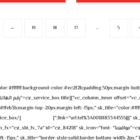
←
19
18
17
…
5
sk_overall="color:#ffffff;background-color:#ec2f2b;padding:50px;margi
feb3b;margin-top:-20px;margin-left:-15px;" sk_title="color:#ffff
٥٥ ٤٤ ٣٣ ٢٢ ٩٧١+
link="url:tel%3A0018183344555|||" sk_
offset="vc_col-md-4"][cz_service_box title="مواقعنا" ="cz_84218" sk_icon="font
t:-15px;" sk_title="border-style:solid;border-bottom-width:2px;"