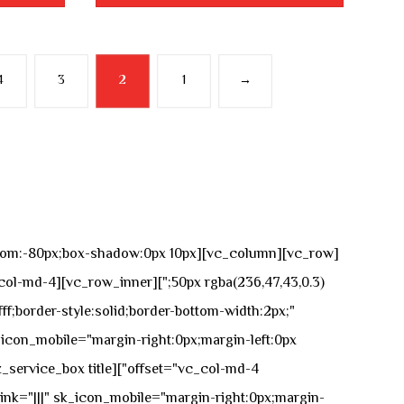
4
3
2
1
→
n-bottom:-80px;box-shadow:0px 10px
ff;border-style:solid;border-bottom-width:2px;"
icon_mobile="margin-right:0px;margin-left:0px;"]
 link="|||" sk_icon_mobile="margin-right:0px;margin-