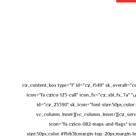
[vc_row][vc_column][cz_content_box type="1" id="cz_15411" 
50px rgba(236,47,43,0.3);"][vc_row_inner][vc_column_inner offset="vc_col-md-4"][cz_service_box title="رقم الهاتف" icon="fa czico-123-call" icon_fx="cz_sbi_fx_7a"
id="cz_23390" sk_icon="font-size:50px;color:#f
[/cz_service_box][/vc_column_inner][vc_column_inner
icon="fa czico-082-maps-and-flags" icon_fx="cz_sbi_fx_7a" id-
size:50px;color:#ffeb3b;margin-top:-20px;margin-lef