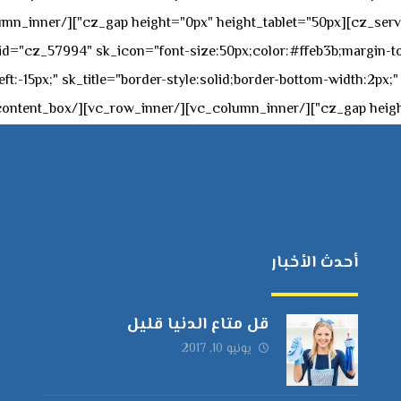
c="ساعات العمل" " sk_icon="font-size:50px;color:#ffeb3b;margin-top:-20px;margin
أحدث الأخبار
قل متاع الدنيا قليل
يونيو 10, 2017