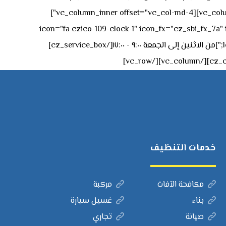
left:0px;"]جادة الشيخ محمد بن راشد – دبي[/cz_service_box][cz_gap height="0px" height_tablet="50px"][/vc_column_inner][vc_column_inner offset="vc_col-md-4"]
icon="fa czico-109-clock-1" icon_fx="cz_sbi_fx_7a" id="cz_57994-
left:-15px;" sk_title="border-style:solid;border-bottom-width:2px;" sk_icon_mobile="margin-right:0px;margin-left:0px;"]من الاثنين إلى الجمعة ٩:٠٠ - ١٧:٠٠[/cz_service_box]
خدمات التنظيف
مكافحة الآفات
مركبة
بناء
غسيل سيارة
صيانة
تجاري