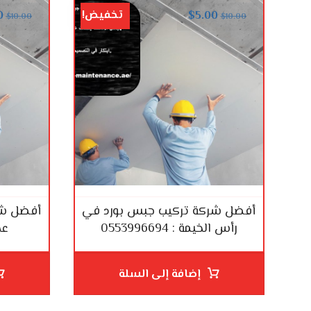
تخفيض!
0
$
5.00
$
10.00
$
10.00
أفضل شركة تركيب جبس بورد في
أفضل شر
رأس الخيمة : 0553996694
عجما
إضافة إلى السلة