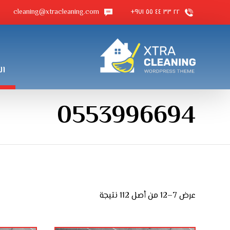
cleaning@xtracleaning.com
٢٢ ٣٣ ٤٤ ٥٥ ٩٧١+
ال
0553996694
عرض 7–12 من أصل 112 نتيجة