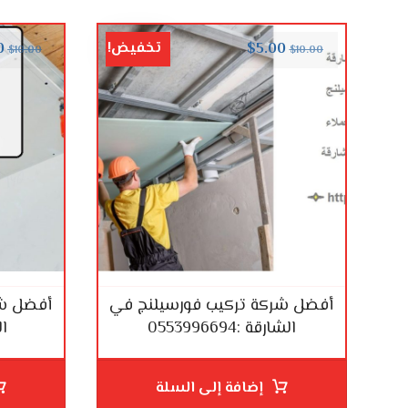
تخفيض!
0
$
5.00
$
10.00
$
10.00
أفضل شركة تركيب فورسيلنج في
أفضل شر
الشارقة :0553996694
الع
إضافة إلى السلة