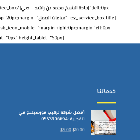
[z_service_box title
[cz_gap height="0px" height_tablet="50px"][/vc_column_inner][/vc_row_inner][/cz_content_box][/vc_column][/vc_row]
خدماتنا
أفضل شركة تركيب فورسيلنج في
الفجيرة :0553996694
$
5.00
$
10.00